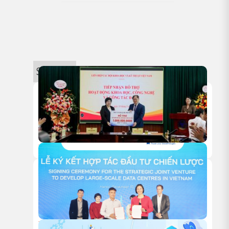
Sự kiện
18/05/2026
HITC TRAO TẶNG 1 TỶ ĐỒNG HỖ TRỢ HOẠT ĐỘNG NGHIÊN
CỨU KHOA HỌC CỦA VUSTA
18/12/2025