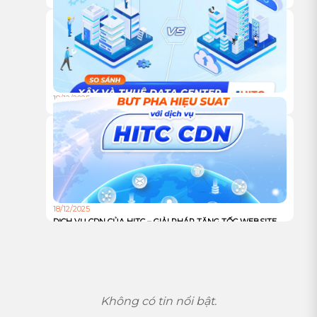
HỘI NGHỊ KHÁCH HÀNG HITC 2025 – VỮNG BƯỚC ĐỒNG
HÀNH, VƯƠN XA CÙNG HẠ TẦNG XANH
18/12/2025
TỰ XÂY HAY THUÊ TRUNG TÂM DỮ LIỆU: ĐÂU LÀ LỰA
CHỌN TỐI ƯU CHO DOANH NGHIỆP?
18/12/2025
DỊCH VỤ CDN CỦA HITC – GIẢI PHÁP TĂNG TỐC WEBSITE
VÀ TỐI ƯU TRẢI NGHIỆM NGƯỜI DÙNG TOÀN CẦU
Không có tin nổi bật.