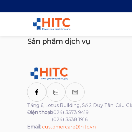
Sản phẩm dịch vụ
Tầng 6, Lotus Building, Số 2 Duy Tân, Cầu Gi
Điện thoại:
(024) 3573 9419
(024) 3538 1916
Email:
customercare@hitc.vn