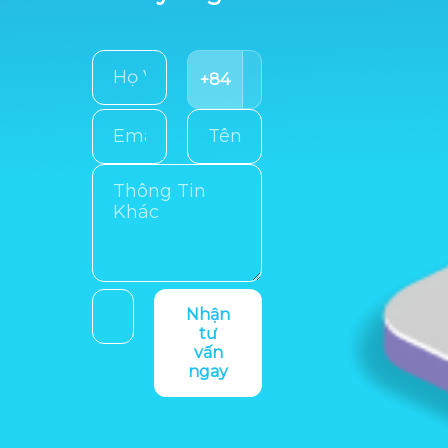
+84
Nhận
tư
vấn
ngay