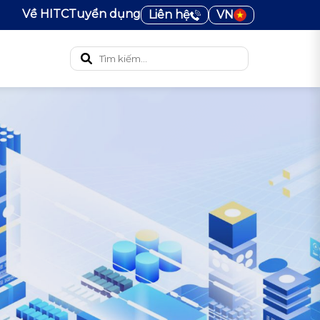
Về HITC
Tuyển dụng
Liên hệ
VN