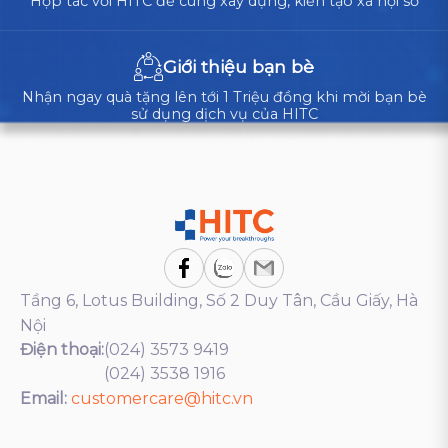
Hợp tác với HITC để cùng xây dựng, kiến tạo xã hội số
Giới thiệu bạn bè
Nhận ngay quà tặng lên tới 1 Triệu đồng khi mời bạn bè
sử dụng dịch vụ của HITC
Tầng 6, Lotus Building, Số 2 Duy Tân, Cầu Giấy, Hà
Nội
Điện thoại:
(024) 3573 9419
(024) 3538 1916
Email:
customercare@hitc.vn