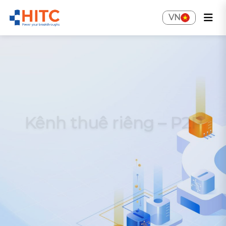
VN
Kênh thuê riêng – P2P