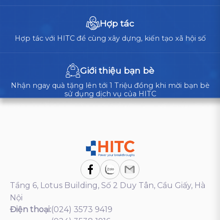
Hợp tác
Hợp tác với HITC để cùng xây dựng, kiến tạo xã hội số
Giới thiệu bạn bè
Nhận ngay quà tặng lên tới 1 Triệu đồng khi mời bạn bè
sử dụng dịch vụ của HITC
Tầng 6, Lotus Building, Số 2 Duy Tân, Cầu Giấy, Hà
Nội
Điện thoại:
(024) 3573 9419