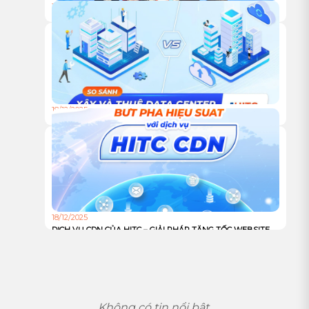
18/12/2025
HỘI NGHỊ KHÁCH HÀNG HITC 2025 – VỮNG BƯỚC ĐỒNG
HÀNH, VƯƠN XA CÙNG HẠ TẦNG XANH
18/12/2025
TỰ XÂY HAY THUÊ TRUNG TÂM DỮ LIỆU: ĐÂU LÀ LỰA
CHỌN TỐI ƯU CHO DOANH NGHIỆP?
18/12/2025
DỊCH VỤ CDN CỦA HITC – GIẢI PHÁP TĂNG TỐC WEBSITE
VÀ TỐI ƯU TRẢI NGHIỆM NGƯỜI DÙNG TOÀN CẦU
Không có tin nổi bật.