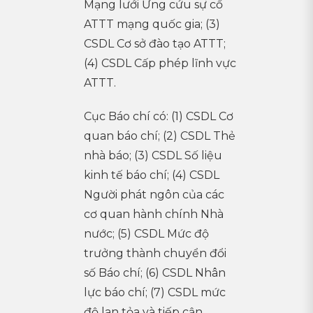
Mạng lưới Ứng cứu sự cố
ATTT mạng quốc gia; (3)
CSDL Cơ sở đào tạo ATTT;
(4) CSDL Cấp phép lĩnh vực
ATTT.
Cục Báo chí có: (1) CSDL Cơ
quan báo chí; (2) CSDL Thẻ
nhà báo; (3) CSDL Số liệu
kinh tế báo chí; (4) CSDL
Người phát ngôn của các
cơ quan hành chính Nhà
nước; (5) CSDL Mức độ
trưởng thành chuyển đổi
số Báo chí; (6) CSDL Nhân
lực báo chí; (7) CSDL mức
độ lan tỏa và tiếp cận