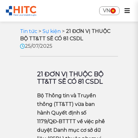
VN
Tin tức
>
Sự kiện
>
21 ĐƠN VỊ THUỘC
BỘ TT&TT SẼ CÓ 81 CSDL
25/07/2025
21 ĐƠN VỊ THUỘC BỘ
TT&TT SẼ CÓ 81 CSDL
Bộ Thông tin và Truyền
thông (TT&TT) vừa ban
hành Quyết định số
1179/QĐ-BTTTT về việc phê
duyệt Danh mục cơ sở dữ