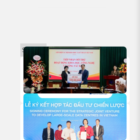
Sự kiện
18/05/2026
HITC TRAO TẶNG 1 TỶ ĐỒNG HỖ TRỢ HOẠT ĐỘNG NGHIÊN
CỨU KHOA HỌC CỦA VUSTA