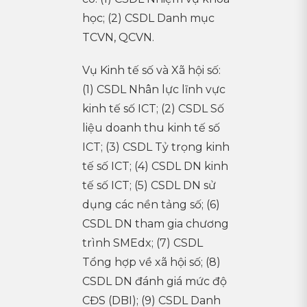
học; (2) CSDL Danh mục
TCVN, QCVN.
Vụ Kinh tế số và Xã hội số:
(1) CSDL Nhân lực lĩnh vực
kinh tế số ICT; (2) CSDL Số
liệu doanh thu kinh tế số
ICT; (3) CSDL Tỷ trọng kinh
tế số ICT; (4) CSDL DN kinh
tế số ICT; (5) CSDL DN sử
dụng các nền tảng số; (6)
CSDL DN tham gia chương
trình SMEdx; (7) CSDL
Tổng hợp về xã hội số; (8)
CSDL DN đánh giá mức độ
CĐS (DBI); (9) CSDL Danh