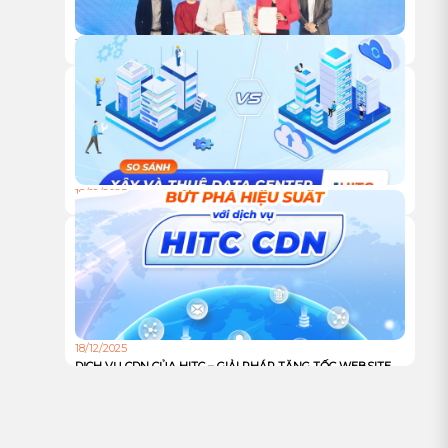
18/12/2025
HỘI NGHỊ KHÁCH HÀNG HITC 2025 – VỮNG BƯỚC ĐỒNG
HÀNH, VƯƠN XA CÙNG HẠ TẦNG XANH
18/12/2025
TỰ XÂY HAY THUÊ TRUNG TÂM DỮ LIỆU: ĐÂU LÀ LỰA
CHỌN TỐI ƯU CHO DOANH NGHIỆP?
18/12/2025
DỊCH VỤ CDN CỦA HITC – GIẢI PHÁP TĂNG TỐC WEBSITE
VÀ TỐI ƯU TRẢI NGHIỆM NGƯỜI DÙNG TOÀN CẦU