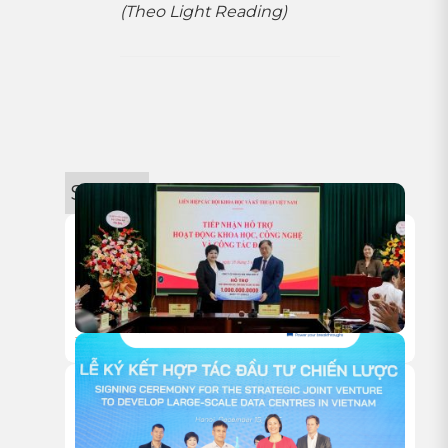
(Theo Light Reading)
Sự kiện
18/05/2026
HITC TRAO TẶNG 1 TỶ ĐỒNG HỖ TRỢ HOẠT ĐỘNG NGHIÊN
CỨU KHOA HỌC CỦA VUSTA