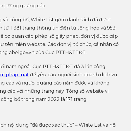
oạt động quảng cáo.
g và công bố, White List gồm danh sách đã được
n tử; 1.381 trang thông tin điện tử tổng hợp và 953
về cơ quan cấp phép, số giấy phép, đơn vị được cấp
tên miền website. Các đơn vị, tổ chức, cá nhân có
 trang abei.gov.vn của Cục PTTH&TTĐT.
uối năm ngoái, Cục PTTH&TTĐT đã 3 lần công
ạm pháp luật
để yêu cầu người kinh doanh dịch vụ
ng cáo và người quảng cáo nắm được và không
g cáo với những trang này. Tổng số website vi
ông bố trong năm 2022 là 171 trang.
ch nội dung “đã được xác thực” – White List và nội