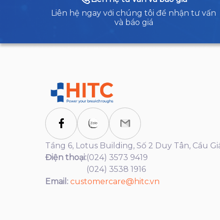
Liên hệ ngay với chúng tôi để nhận tư vấn
và báo giá
Tầng 6, Lotus Building, Số 2 Duy Tân, Cầu Gi
Điện thoại:
(024) 3573 9419
(024) 3538 1916
Email:
customercare@hitc.vn