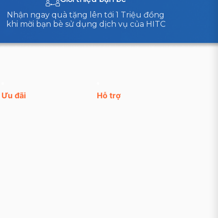
Nhận ngay quà tặng lên tới 1 Triệu đồng
khi mời bạn bè sử dụng dịch vụ của HITC
Ưu đãi
Hỗ trợ