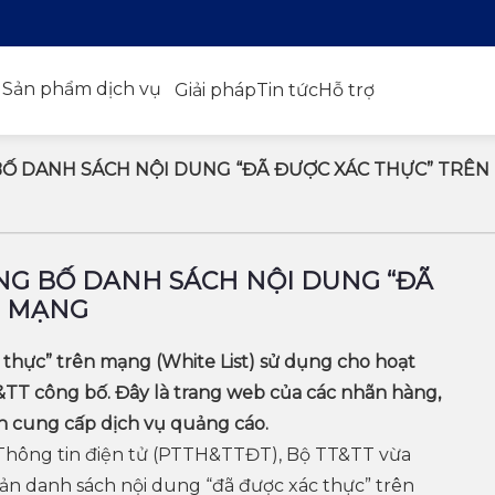
Sản phẩm dịch vụ
Giải pháp
Tin tức
Hỗ trợ
BỐ DANH SÁCH NỘI DUNG “ĐÃ ĐƯỢC XÁC THỰC” TRÊ
NG BỐ DANH SÁCH NỘI DUNG “ĐÃ
N MẠNG
thực” trên mạng (White List) sử dụng cho hoạt
TT công bố. Đây là trang web của các nhãn hàng,
 cung cấp dịch vụ quảng cáo.
 Thông tin điện tử (PTTH&TTĐT), Bộ TT&TT vừa
bản danh sách nội dung “đã được xác thực” trên