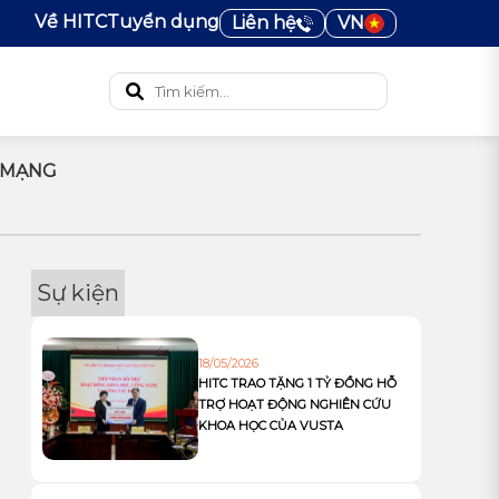
Về HITC
Tuyển dụng
Liên hệ
VN
N MẠNG
Sự kiện
18/05/2026
HITC TRAO TẶNG 1 TỶ ĐỒNG HỖ
TRỢ HOẠT ĐỘNG NGHIÊN CỨU
KHOA HỌC CỦA VUSTA