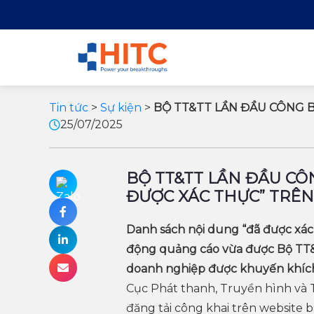
Tin tức
>
Sự kiện
>
BỘ TT&TT LẦN ĐẦU CÔNG 
25/07/2025
BỘ TT&TT LẦN ĐẦU CÔ
ĐƯỢC XÁC THỰC” TRÊ
Danh sách nội dung “đã được xác 
động quảng cáo vừa được Bộ TT&
doanh nghiệp được khuyến khích
Cục Phát thanh, Truyền hình và
đăng tải công khai trên website 