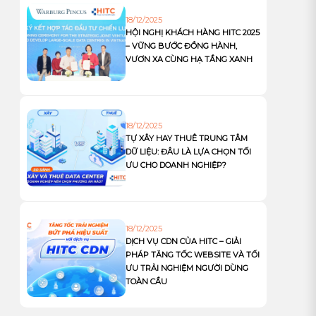
18/12/2025
HỘI NGHỊ KHÁCH HÀNG HITC 2025
– VỮNG BƯỚC ĐỒNG HÀNH,
VƯƠN XA CÙNG HẠ TẦNG XANH
18/12/2025
TỰ XÂY HAY THUÊ TRUNG TÂM
DỮ LIỆU: ĐÂU LÀ LỰA CHỌN TỐI
ƯU CHO DOANH NGHIỆP?
18/12/2025
DỊCH VỤ CDN CỦA HITC – GIẢI
PHÁP TĂNG TỐC WEBSITE VÀ TỐI
ƯU TRẢI NGHIỆM NGƯỜI DÙNG
TOÀN CẦU