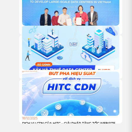
18/12/2025
HỘI NGHỊ KHÁCH HÀNG HITC 2025 – VỮNG BƯỚC ĐỒNG
HÀNH, VƯƠN XA CÙNG HẠ TẦNG XANH
18/12/2025
TỰ XÂY HAY THUÊ TRUNG TÂM DỮ LIỆU: ĐÂU LÀ LỰA
CHỌN TỐI ƯU CHO DOANH NGHIỆP?
18/12/2025
DỊCH VỤ CDN CỦA HITC – GIẢI PHÁP TĂNG TỐC WEBSITE
VÀ TỐI ƯU TRẢI NGHIỆM NGƯỜI DÙNG TOÀN CẦU