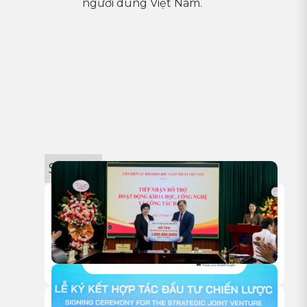
người dùng Việt Nam.
Sự kiện
18/05/2026
HITC TRAO TẶNG 1 TỶ ĐỒNG HỖ TRỢ HOẠT ĐỘNG NGHIÊN
CỨU KHOA HỌC CỦA VUSTA