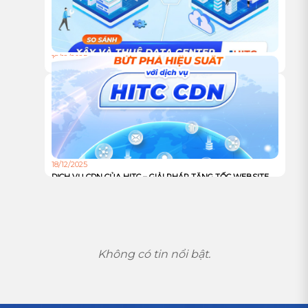
18/12/2025
TỰ XÂY HAY THUÊ TRUNG TÂM DỮ LIỆU: ĐÂU LÀ LỰA
CHỌN TỐI ƯU CHO DOANH NGHIỆP?
18/12/2025
DỊCH VỤ CDN CỦA HITC – GIẢI PHÁP TĂNG TỐC WEBSITE
VÀ TỐI ƯU TRẢI NGHIỆM NGƯỜI DÙNG TOÀN CẦU
Không có tin nổi bật.