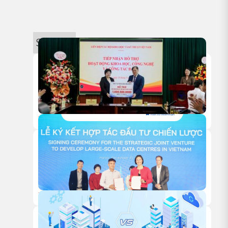
Sự kiện
18/05/2026
HITC TRAO TẶNG 1 TỶ ĐỒNG HỖ TRỢ HOẠT ĐỘNG NGHIÊN
CỨU KHOA HỌC CỦA VUSTA
18/12/2025
HỘI NGHỊ KHÁCH HÀNG HITC 2025 – VỮNG BƯỚC ĐỒNG
HÀNH, VƯƠN XA CÙNG HẠ TẦNG XANH