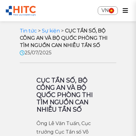
VN
Tin tức
>
Sự kiện
>
CỤC TẦN SỐ, BỘ
CÔNG AN VÀ BỘ QUỐC PHÒNG THI
TÌM NGUỒN CAN NHIỄU TẦN SỐ
25/07/2025
CỤC TẦN SỐ, BỘ
CÔNG AN VÀ BỘ
QUỐC PHÒNG THI
TÌM NGUỒN CAN
NHIỄU TẦN SỐ
Ông Lê Văn Tuấn, Cục
trưởng Cục Tần số Vô