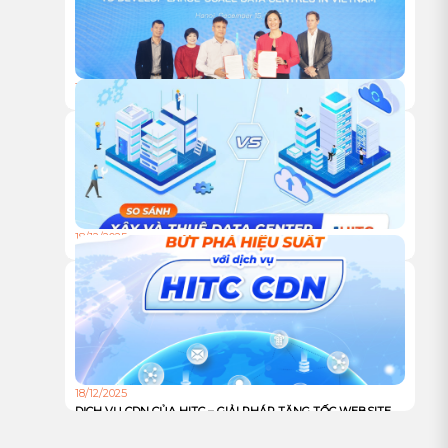
18/12/2025
HỘI NGHỊ KHÁCH HÀNG HITC 2025 – VỮNG BƯỚC ĐỒNG
HÀNH, VƯƠN XA CÙNG HẠ TẦNG XANH
18/12/2025
TỰ XÂY HAY THUÊ TRUNG TÂM DỮ LIỆU: ĐÂU LÀ LỰA
CHỌN TỐI ƯU CHO DOANH NGHIỆP?
18/12/2025
DỊCH VỤ CDN CỦA HITC – GIẢI PHÁP TĂNG TỐC WEBSITE
VÀ TỐI ƯU TRẢI NGHIỆM NGƯỜI DÙNG TOÀN CẦU