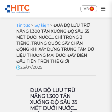
VN
Tin tức
>
Sự kiện
>
ĐƯA BỘ LƯU TRỮ
NĂNG 1.300 TẤN XUỐNG ĐỘ SÂU 35
MÉT DƯỚI NƯỚC… CHỈ TRONG 3
TIẾNG, TRUNG QUỐC GÂY CHẤN
ĐỘNG KHI XÂY DỰNG TRUNG TÂM DỮ
LIỆU THƯƠNG MẠI DƯỚI ĐÁY BIỂN
ĐẦU TIÊN TRÊN THẾ GIỚI
25/07/2025
ĐƯA BỘ LƯU TRỮ
NĂNG 1.300 TẤN
XUỐNG ĐỘ SÂU 35
MÉT DƯỚI NƯỚC…