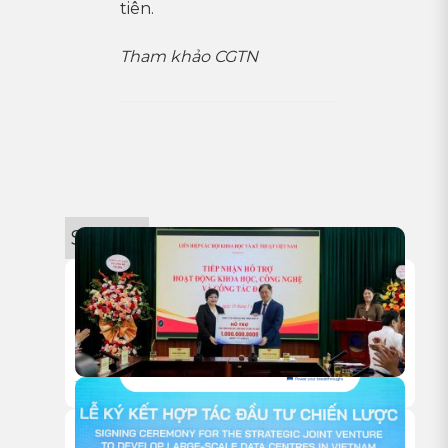
tiên.
Tham khảo CGTN
Sự kiện
18/05/2026
HITC TRAO TẶNG 1 TỶ ĐỒNG HỖ TRỢ HOẠT ĐỘNG NGHIÊN
CỨU KHOA HỌC CỦA VUSTA