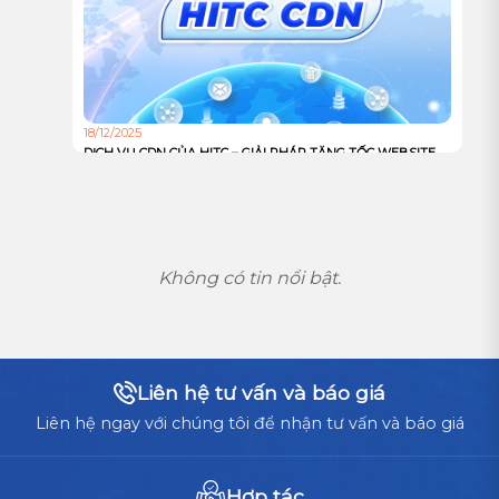
CHỌN TỐI ƯU CHO DOANH NGHIỆP?
18/12/2025
DỊCH VỤ CDN CỦA HITC – GIẢI PHÁP TĂNG TỐC WEBSITE
VÀ TỐI ƯU TRẢI NGHIỆM NGƯỜI DÙNG TOÀN CẦU
Không có tin nổi bật.
Liên hệ tư vấn và báo giá
Liên hệ ngay với chúng tôi để nhận tư vấn và báo giá
Hợp tác