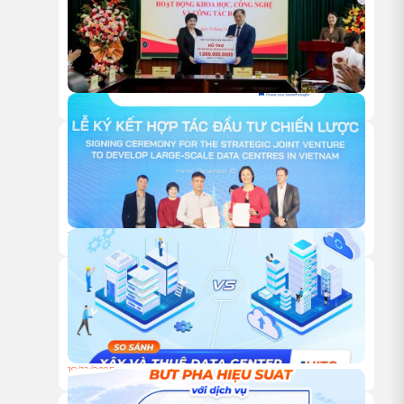
18/05/2026
HITC TRAO TẶNG 1 TỶ ĐỒNG HỖ TRỢ HOẠT ĐỘNG NGHIÊN
CỨU KHOA HỌC CỦA VUSTA
18/12/2025
HỘI NGHỊ KHÁCH HÀNG HITC 2025 – VỮNG BƯỚC ĐỒNG
HÀNH, VƯƠN XA CÙNG HẠ TẦNG XANH
18/12/2025
TỰ XÂY HAY THUÊ TRUNG TÂM DỮ LIỆU: ĐÂU LÀ LỰA