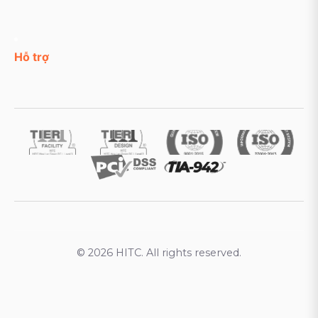
Hỗ trợ
© 2026 HITC. All rights reserved.