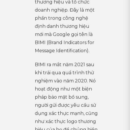
thương hiệu và tổ chức
doanh nghiệp. Đây là một
phần trong công nghệ
định danh thương hiệu
mới mà Google gọi tên là
BIMI (Brand Indicators for
Message Identification).
BIMI ra mắt năm 2021 sau
khi trải qua quá trình thử
nghiệm vào năm 2020. Nó
hoạt động như một biện
pháp bảo mật bổ sung,
người gửi được yêu cầu sử
dụng xác thực mạnh, cũng
như xác thực logo thương
hiệu của họ để chúng hiển