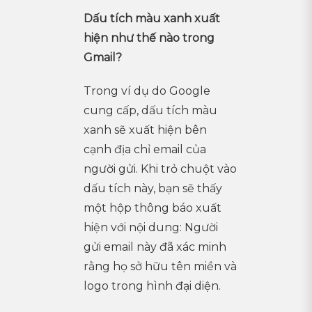
Dấu tích màu xanh xuất
hiện như thế nào trong
Gmail?
Trong ví dụ do Google
cung cấp, dấu tích màu
xanh sẽ xuất hiện bên
cạnh địa chỉ email của
người gửi. Khi trỏ chuột vào
dấu tích này, bạn sẽ thấy
một hộp thông báo xuất
hiện với nội dung: Người
gửi email này đã xác minh
rằng họ sở hữu tên miền và
logo trong hình đại diện.