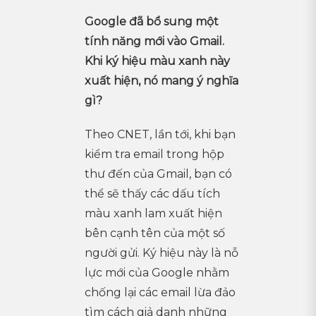
Google đã bổ sung một
tính năng mới vào Gmail.
Khi ký hiệu màu xanh này
xuất hiện, nó mang ý nghĩa
gì?
Theo CNET, lần tới, khi bạn
kiểm tra email trong hộp
thư đến của Gmail, bạn có
thể sẽ thấy các dấu tích
màu xanh lam xuất hiện
bên cạnh tên của một số
người gửi. Ký hiệu này là nỗ
lực mới của Google nhằm
chống lại các email lừa đảo
tìm cách giả danh những