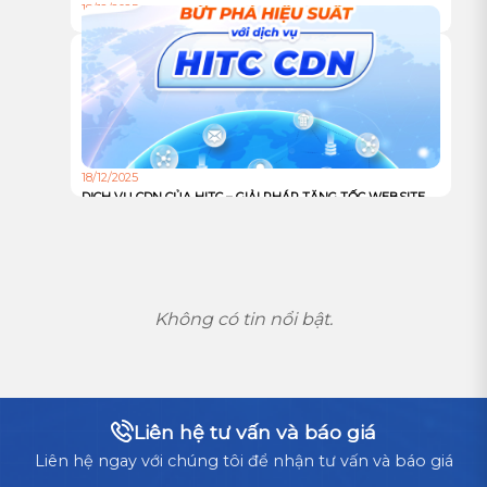
18/12/2025
TỰ XÂY HAY THUÊ TRUNG TÂM DỮ LIỆU: ĐÂU LÀ LỰA
CHỌN TỐI ƯU CHO DOANH NGHIỆP?
18/12/2025
DỊCH VỤ CDN CỦA HITC – GIẢI PHÁP TĂNG TỐC WEBSITE
VÀ TỐI ƯU TRẢI NGHIỆM NGƯỜI DÙNG TOÀN CẦU
Không có tin nổi bật.
Liên hệ tư vấn và báo giá
Liên hệ ngay với chúng tôi để nhận tư vấn và báo giá