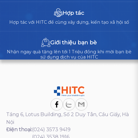
Hợp tác
Hợp tác với HITC để cùng xây dựng, kiến tạo xã hội số
Giới thiệu bạn bè
Nhận ngay quà tặng lên tới 1 Triệu đồng khi mời bạn bè
sử dụng dịch vụ của HITC
Tầng 6, Lotus Building, Số 2 Duy Tân, Cầu Giấy, Hà
Nội
Điện thoại:
(024) 3573 9419
(024) 3538 1916