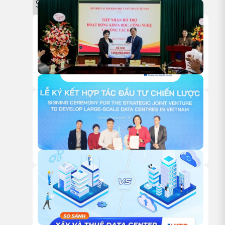
Sự kiện
18/05/2026
HITC TRAO TẶNG 1 TỶ ĐỒNG HỖ TRỢ HOẠT ĐỘNG NGHIÊN
CỨU KHOA HỌC CỦA VUSTA
18/12/2025
HỘI NGHỊ KHÁCH HÀNG HITC 2025 – VỮNG BƯỚC ĐỒNG
HÀNH, VƯƠN XA CÙNG HẠ TẦNG XANH