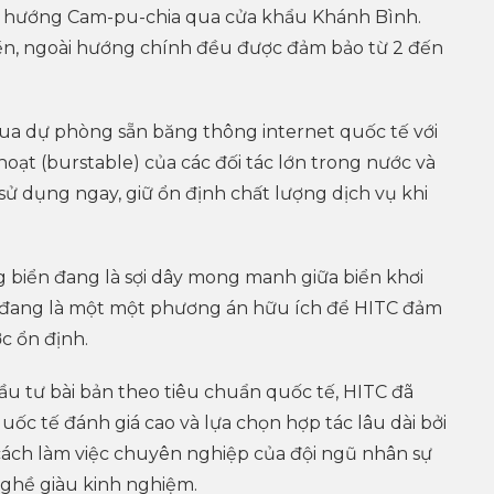
là hướng Cam-pu-chia qua cửa khẩu Khánh Bình.
iền, ngoài hướng chính đều được đảm bảo từ 2 đến
mua dự phòng sẵn băng thông internet quốc tế với
oạt (burstable) của các đối tác lớn trong nước và
sử dụng ngay, giữ ổn định chất lượng dịch vụ khi
 biển đang là sợi dây mong manh giữa biển khơi
ền đang là một một phương án hữu ích để HITC đảm
c ổn định.
đầu tư bài bản theo tiêu chuẩn quốc tế, HITC đã
ốc tế đánh giá cao và lựa chọn hợp tác lâu dài bởi
ách làm việc chuyên nghiệp của đội ngũ nhân sự
ghề giàu kinh nghiệm.