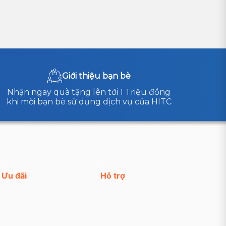
Giới thiệu bạn bè
Nhận ngay quà tặng lên tới 1 Triệu đồng
khi mời bạn bè sử dụng dịch vụ của HITC
Ưu đãi
Hỗ trợ