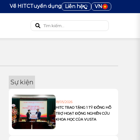
Về HITC
Tuyển dụng
Liên hệ
VN
Sự kiện
18/05/2026
HITC TRAO TẶNG 1 TỶ ĐỒNG HỖ
TRỢ HOẠT ĐỘNG NGHIÊN CỨU
KHOA HỌC CỦA VUSTA