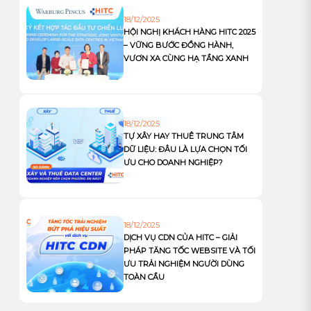
18/12/2025
HỘI NGHỊ KHÁCH HÀNG HITC 2025
– VỮNG BƯỚC ĐỒNG HÀNH,
VƯƠN XA CÙNG HẠ TẦNG XANH
18/12/2025
TỰ XÂY HAY THUÊ TRUNG TÂM
DỮ LIỆU: ĐÂU LÀ LỰA CHỌN TỐI
ƯU CHO DOANH NGHIỆP?
18/12/2025
DỊCH VỤ CDN CỦA HITC – GIẢI
PHÁP TĂNG TỐC WEBSITE VÀ TỐI
ƯU TRẢI NGHIỆM NGƯỜI DÙNG
TOÀN CẦU