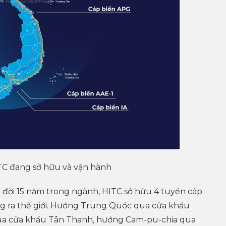
C đang sở hữu và vận hành
i đời 15 năm trong ngành, HITC sở hữu 4 tuyến cáp
ng ra thế giới. Hướng Trung Quốc qua cửa khẩu
a cửa khẩu Tân Thanh, hướng Cam-pu-chia qua