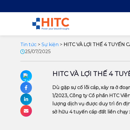
Tin tức
>
Sự kiện
>
HITC VÀ LỢI THẾ 4 TUYẾN 
25/07/2025
HITC VÀ LỢI THẾ 4 TU
Dù gặp sự cố lỗi cáp, xảy ra ở đo
1/2023, Công ty Cổ phần HTC Viễ
lượng dịch vụ được duy trì ổn đị
sở hữu 4 tuyến cáp đất liền chạy