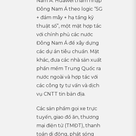
Nam Á. Huawei thâm nhập
Đông Nam Á theo logic “5G
+ đám mây + hạ tầng kỹ
thuật số”, một mặt hợp tác
với chính phủ các nước
Đông Nam Á để xây dựng
các dự án tiêu chuẩn. Mặt
khác, đưa các nhà sản xuất
phần mềm Trung Quốc ra
nước ngoài và hợp tác với
các công ty tư vấn và dịch
vụ CNTT tin bản địa.
Các sản phẩm gọi xe trực
tuyến, giao đồ ăn, thương
mại điện tử (TMĐT), thanh
toán di động, phát sóng