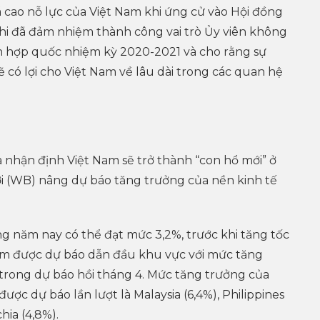
 cao nỗ lực của Việt Nam khi ứng cử vào Hội đồng
i đã đảm nhiệm thành công vai trò Ủy viên không
n hợp quốc nhiệm kỳ 2020-2021 và cho rằng sự
ẽ có lợi cho Việt Nam về lâu dài trong các quan hệ
 nhận định Việt Nam sẽ trở thành “con hổ mới” ở
ới (WB) nâng dự báo tăng trưởng của nền kinh tế
ng năm nay có thể đạt mức 3,2%, trước khi tăng tốc
Nam được dự báo dẫn đầu khu vực với mức tăng
 trong dự báo hồi tháng 4. Mức tăng trưởng của
ợc dự báo lần lượt là Malaysia (6,4%), Philippines
hia (4,8%).