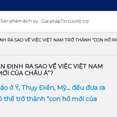
Sản phẩm dịch vụ
Giải pháp
Tin tức
Hỗ trợ
H RA SAO VỀ VIỆC VIỆT NAM TRỞ THÀNH “CON HỔ MỚ
 ĐỊNH RA SAO VỀ VIỆC VIỆT NAM
ỚI CỦA CHÂU Á”?
áo ở Ý, Thụy Điển, Mỹ… đều đưa ra
 thể trở thành “con hổ mới của