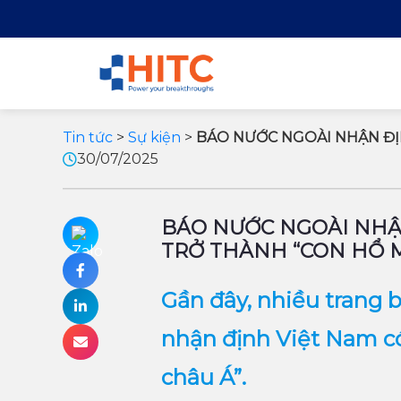
Tin tức
>
Sự kiện
>
BÁO NƯỚC NGOÀI NHẬN ĐỊN
30/07/2025
BÁO NƯỚC NGOÀI NHẬN
TRỞ THÀNH “CON HỔ M
Gần đây, nhiều trang b
nhận định Việt Nam có
châu Á”.