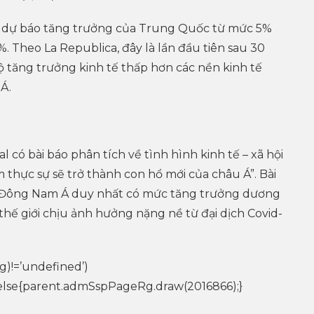
 dự báo tăng trưởng của Trung Quốc từ mức 5%
. Theo La Republica, đây là lần đầu tiên sau 30
 tăng trưởng kinh tế thấp hơn các nền kinh tế
Á.
l có bài báo phân tích về tình hình kinh tế – xã hội
thực sự sẽ trở thành con hổ mới của châu Á”. Bài
c Đông Nam Á duy nhất có mức tăng trưởng dương
 thế giới chịu ảnh hưởng nặng nề từ đại dịch Covid-
g)!=’undefined’)
lse{parent.admSspPageRg.draw(2016866);}