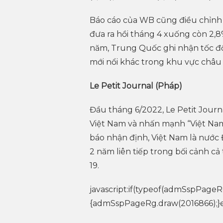
Báo cáo của WB cũng điều chỉnh
đưa ra hồi tháng 4 xuống còn 2,8%
năm, Trung Quốc ghi nhận tốc độ
mới nổi khác trong khu vực châu 
Le Petit Journal (Pháp)
Đầu tháng 6/2022, Le Petit Journa
Việt Nam và nhấn mạnh “Việt Nam 
báo nhận định, Việt Nam là nướ
2 năm liên tiếp trong bối cảnh cả
19.
javascript:if(typeof(admSspPageR
{admSspPageRg.draw(2016866);}e