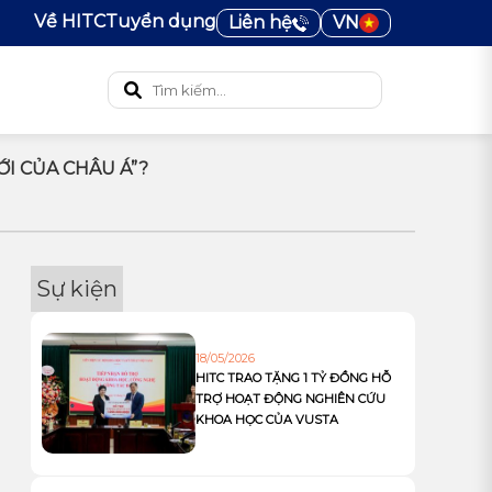
Về HITC
Tuyển dụng
Liên hệ
VN
I CỦA CHÂU Á”?
Sự kiện
18/05/2026
HITC TRAO TẶNG 1 TỶ ĐỒNG HỖ
TRỢ HOẠT ĐỘNG NGHIÊN CỨU
KHOA HỌC CỦA VUSTA