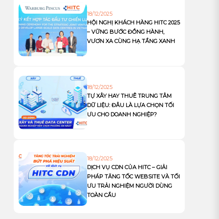
18/12/2025
HỘI NGHỊ KHÁCH HÀNG HITC 2025
– VỮNG BƯỚC ĐỒNG HÀNH,
VƯƠN XA CÙNG HẠ TẦNG XANH
18/12/2025
TỰ XÂY HAY THUÊ TRUNG TÂM
DỮ LIỆU: ĐÂU LÀ LỰA CHỌN TỐI
ƯU CHO DOANH NGHIỆP?
18/12/2025
DỊCH VỤ CDN CỦA HITC – GIẢI
PHÁP TĂNG TỐC WEBSITE VÀ TỐI
ƯU TRẢI NGHIỆM NGƯỜI DÙNG
TOÀN CẦU