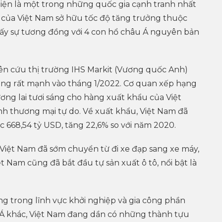
hiện là một trong những quốc gia cạnh tranh nhất
 của Việt Nam sở hữu tốc độ tăng trưởng thuộc
hấy sự tương đồng với 4 con hổ châu Á nguyên bản
iên cứu thị trường IHS Markit (Vương quốc Anh)
tăng rất mạnh vào tháng 1/2022. Cơ quan xếp hạng
ơng lai tươi sáng cho hàng xuất khẩu của Việt
ịnh thương mại tự do. Về xuất khẩu, Việt Nam đã
ục 668,54 tỷ USD, tăng 22,6% so với năm 2020.
ời Việt Nam đã sớm chuyển từ đi xe đạp sang xe máy,
ệt Nam cũng đã bắt đầu tự sản xuất ô tô, nổi bật là
g trong lĩnh vực khởi nghiệp và gia công phần
Á khác, Việt Nam đang dần có những thành tựu