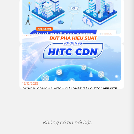
HÀNH, VƯƠN XA CÙNG HẠ TẦNG XANH
18/12/2025
TỰ XÂY HAY THUÊ TRUNG TÂM DỮ LIỆU: ĐÂU LÀ LỰA
CHỌN TỐI ƯU CHO DOANH NGHIỆP?
18/12/2025
DỊCH VỤ CDN CỦA HITC – GIẢI PHÁP TĂNG TỐC WEBSITE
VÀ TỐI ƯU TRẢI NGHIỆM NGƯỜI DÙNG TOÀN CẦU
Không có tin nổi bật.