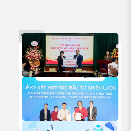
Sự kiện
18/05/2026
HITC TRAO TẶNG 1 TỶ ĐỒNG HỖ TRỢ HOẠT ĐỘNG NGHIÊN
CỨU KHOA HỌC CỦA VUSTA
18/12/2025
HỘI NGHỊ KHÁCH HÀNG HITC 2025 – VỮNG BƯỚC ĐỒNG