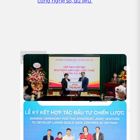
công nghệ số, dữ liệu
Sự kiện
18/05/2026
HITC TRAO TẶNG 1 TỶ ĐỒNG HỖ TRỢ HOẠT ĐỘNG NGHIÊN
CỨU KHOA HỌC CỦA VUSTA