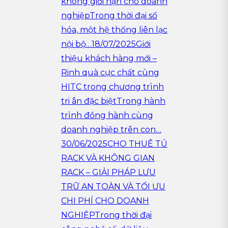
không giới hạn cho doanh
nghiệpTrong thời đại số
hóa, một hệ thống liên lạc
nội bộ…
18/07/2025Giới
thiệu khách hàng mới –
Rinh quà cực chất cùng
HITC trong chương trình
tri ân đặc biệtTrong hành
trình đồng hành cùng
doanh nghiệp trên con…
30/06/2025CHO THUÊ TỦ
RACK VÀ KHÔNG GIAN
RACK – GIẢI PHÁP LƯU
TRỮ AN TOÀN VÀ TỐI ƯU
CHI PHÍ CHO DOANH
NGHIỆPTrong thời đại