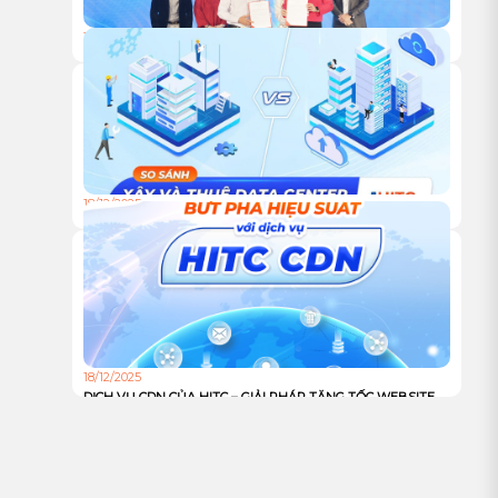
18/12/2025
HỘI NGHỊ KHÁCH HÀNG HITC 2025 – VỮNG BƯỚC ĐỒNG
HÀNH, VƯƠN XA CÙNG HẠ TẦNG XANH
18/12/2025
TỰ XÂY HAY THUÊ TRUNG TÂM DỮ LIỆU: ĐÂU LÀ LỰA
CHỌN TỐI ƯU CHO DOANH NGHIỆP?
18/12/2025
DỊCH VỤ CDN CỦA HITC – GIẢI PHÁP TĂNG TỐC WEBSITE
VÀ TỐI ƯU TRẢI NGHIỆM NGƯỜI DÙNG TOÀN CẦU