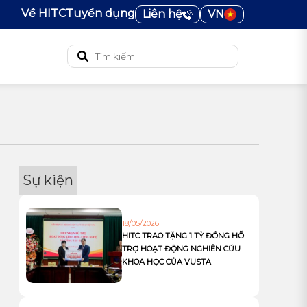
Về HITC
Tuyển dụng
Liên hệ
VN
Sự kiện
18/05/2026
HITC TRAO TẶNG 1 TỶ ĐỒNG HỖ
TRỢ HOẠT ĐỘNG NGHIÊN CỨU
KHOA HỌC CỦA VUSTA