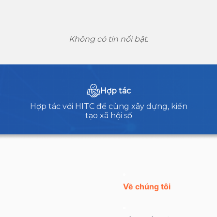
Không có tin nổi bật.
Hợp tác
Hợp tác với HITC để cùng xây dựng, kiến
tạo xã hội số
Về chúng tôi