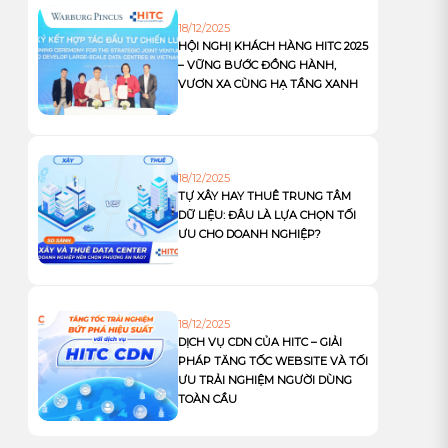
18/12/2025
HỘI NGHỊ KHÁCH HÀNG HITC 2025
– VỮNG BƯỚC ĐỒNG HÀNH,
VƯƠN XA CÙNG HẠ TẦNG XANH
18/12/2025
TỰ XÂY HAY THUÊ TRUNG TÂM
DỮ LIỆU: ĐÂU LÀ LỰA CHỌN TỐI
ƯU CHO DOANH NGHIỆP?
18/12/2025
DỊCH VỤ CDN CỦA HITC – GIẢI
PHÁP TĂNG TỐC WEBSITE VÀ TỐI
ƯU TRẢI NGHIỆM NGƯỜI DÙNG
TOÀN CẦU