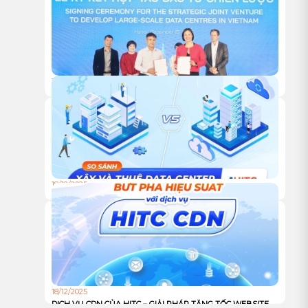
CỨU KHOA HỌC CỦA VUSTA
18/12/2025
HỘI NGHỊ KHÁCH HÀNG HITC 2025 – VỮNG BƯỚC ĐỒNG
HÀNH, VƯƠN XA CÙNG HẠ TẦNG XANH
18/12/2025
TỰ XÂY HAY THUÊ TRUNG TÂM DỮ LIỆU: ĐÂU LÀ LỰA
CHỌN TỐI ƯU CHO DOANH NGHIỆP?
18/12/2025
DỊCH VỤ CDN CỦA HITC – GIẢI PHÁP TĂNG TỐC WEBSITE