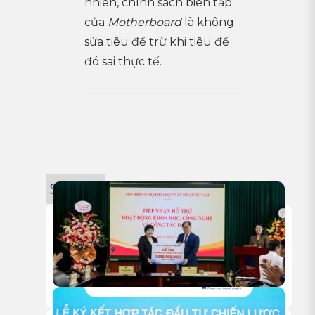
nhiên, chính sách biên tập
của
Motherboard
là không
sửa tiêu đề trừ khi tiêu đề
đó sai thực tế.
Sự kiện
18/05/2026
HITC TRAO TẶNG 1 TỶ ĐỒNG HỖ TRỢ HOẠT ĐỘNG NGHIÊN