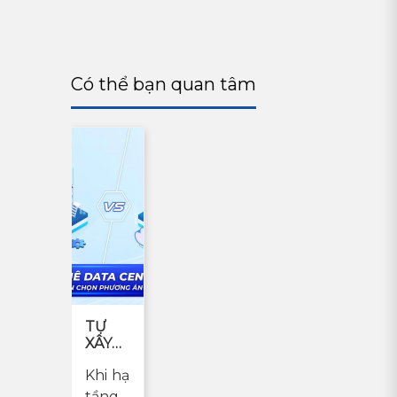
Có thể bạn quan tâm
TỰ
XÂY
HAY
Khi hạ
THUÊ
TRUNG
tầng