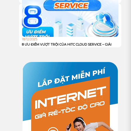
DỊCH VỤ DEDICATED SERVER TỪ HITC – HIỆU NĂNG ĐỈNH
CAO, KIỂM SOÁT TOÀN DIỆN CHO DOANH NGHIỆP
18/12/2025
8 ƯU ĐIỂM VƯỢT TRỘI CỦA HITC CLOUD SERVICE – GIẢI
PHÁP HẠ TẦNG MẠNH MẼ, AN TOÀN VÀ TỐI ƯU CHI PHÍ
CHO DOANH NGHIỆP