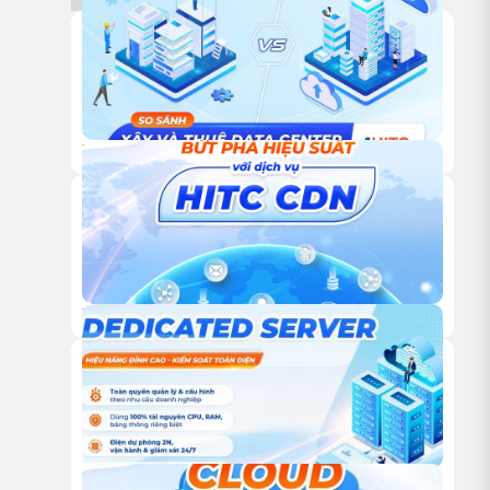
18/12/2025
TỰ XÂY HAY THUÊ TRUNG TÂM DỮ LIỆU: ĐÂU LÀ LỰA
CHỌN TỐI ƯU CHO DOANH NGHIỆP?
18/12/2025
DỊCH VỤ CDN CỦA HITC – GIẢI PHÁP TĂNG TỐC WEBSITE
VÀ TỐI ƯU TRẢI NGHIỆM NGƯỜI DÙNG TOÀN CẦU
18/12/2025