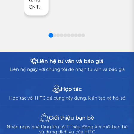
TÂM
CNTT
DỮ
trở
LIỆU:
thành
ĐÂU
LÀ
nền
LỰA
tảng
CHỌN
vận
TỐI
ƯU
hành
CHO
cốt
Liên hệ tư vấn và báo giá
DOANH
lõi,
NGHIỆP?
Liên hệ ngay với chúng tôi để nhận tư vấn và báo giá
doanh
nghiệp
cần
Hợp tác
cân
Hợp tác với HITC để cùng xây dựng, kiến tạo xã hội số
nhắc
giữa
tự
Giới thiệu bạn bè
xây...
Nhận ngay quà tặng lên tới 1 Triệu đồng khi mời bạn bè
sử dụng dịch vụ của HITC