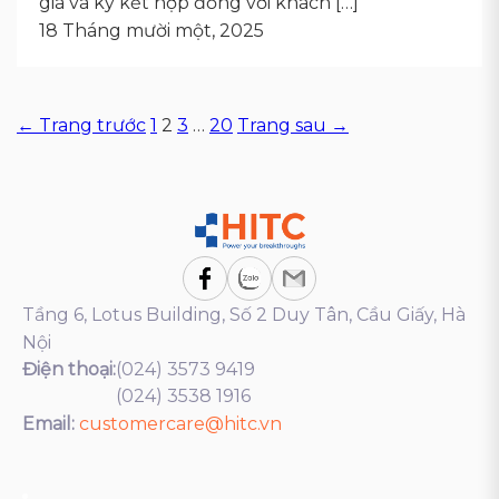
giá và ký kết hợp đồng với khách […]
18 Tháng mười một, 2025
Phân
← Trang trước
1
2
3
…
20
Trang sau →
trang
bài
viết
Tầng 6, Lotus Building, Số 2 Duy Tân, Cầu Giấy, Hà
Nội
Điện thoại:
(024) 3573 9419
(024) 3538 1916
Email:
customercare@hitc.vn