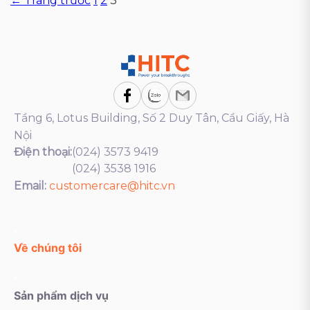
Phân
← Trang trước
1
2
3
trang
bài
viết
Tầng 6, Lotus Building, Số 2 Duy Tân, Cầu Giấy, Hà
Nội
Điện thoại:
(024) 3573 9419
(024) 3538 1916
Email:
customercare@hitc.vn
Về chúng tôi
Sản phẩm dịch vụ