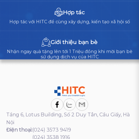
Hợp tác
Hợp tác với HITC để cùng xây dựng, kiến tạo xã hội số
Giới thiệu bạn bè
Nhận ngay quà tặng lên tới 1 Triệu đồng khi mời bạn bè
sử dụng dịch vụ của HITC
Tầng 6, Lotus Building, Số 2 Duy Tân, Cầu Giấy, Hà
Nội
Điện thoại:
(024) 3573 9419
(024) 3538 1916