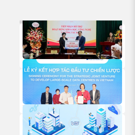
18/05/2026
HITC TRAO TẶNG 1 TỶ ĐỒNG HỖ TRỢ HOẠT ĐỘNG NGHIÊN
CỨU KHOA HỌC CỦA VUSTA
18/12/2025
HỘI NGHỊ KHÁCH HÀNG HITC 2025 – VỮNG BƯỚC ĐỒNG
HÀNH, VƯƠN XA CÙNG HẠ TẦNG XANH