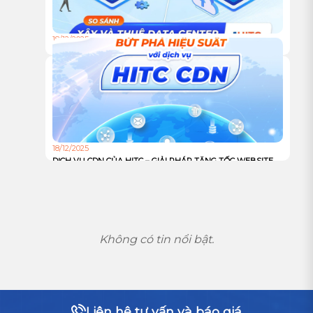
18/12/2025
TỰ XÂY HAY THUÊ TRUNG TÂM DỮ LIỆU: ĐÂU LÀ LỰA
CHỌN TỐI ƯU CHO DOANH NGHIỆP?
18/12/2025
DỊCH VỤ CDN CỦA HITC – GIẢI PHÁP TĂNG TỐC WEBSITE
VÀ TỐI ƯU TRẢI NGHIỆM NGƯỜI DÙNG TOÀN CẦU
Không có tin nổi bật.
Liên hệ tư vấn và báo giá