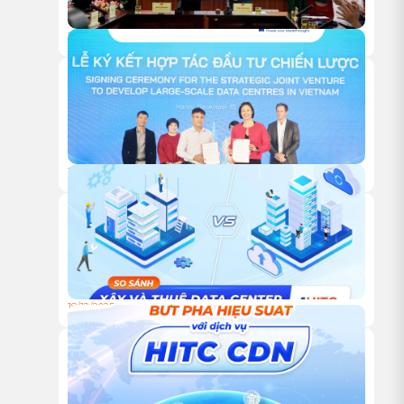
18/05/2026
HITC TRAO TẶNG 1 TỶ ĐỒNG HỖ TRỢ HOẠT ĐỘNG NGHIÊN
CỨU KHOA HỌC CỦA VUSTA
18/12/2025
HỘI NGHỊ KHÁCH HÀNG HITC 2025 – VỮNG BƯỚC ĐỒNG
HÀNH, VƯƠN XA CÙNG HẠ TẦNG XANH
18/12/2025
TỰ XÂY HAY THUÊ TRUNG TÂM DỮ LIỆU: ĐÂU LÀ LỰA
CHỌN TỐI ƯU CHO DOANH NGHIỆP?