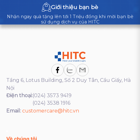
Giới thiệu bạn bè
Nhận ngay quà tặng lên tới 1 Triệu đồng khi mời bạn bè
sử dụng dịch vụ của HITC
Tầng 6, Lotus Building, Số 2 Duy Tân, Cầu Giấy, Hà
Nội
Điện thoại:
(024) 3573 9419
(024) 3538 1916
Email:
customercare@hitc.vn
Về chúng tôi