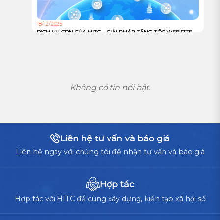
18/12/2025
DỊCH VỤ CDN CỦA HITC – GIẢI PHÁP TĂNG TỐC WEBSITE
VÀ TỐI ƯU TRẢI NGHIỆM NGƯỜI DÙNG TOÀN CẦU
Không có tin nổi bật.
Liên hệ tư vấn và báo giá
Liên hệ ngay với chúng tôi để nhận tư vấn và báo giá
Hợp tác
Hợp tác với HITC để cùng xây dựng, kiến tạo xã hội số