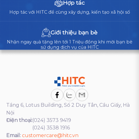
Hợp tác
Hợp tác với HITC để cùng xây dựng, kiến tạo xã hội số
Giới thiệu bạn bè
Nhận ngay quà tặng lên tới 1 Triệu đồng khi mời bạn bè
sử dụng dịch vụ của HITC
Tầng 6, Lotus Building, Số 2 Duy Tân, Cầu Giấy, Hà
Nội
Điện thoại:
(024) 3573 9419
(024) 3538 1916
Email:
customercare@hitc.vn