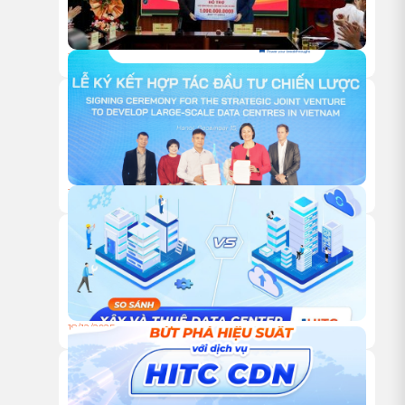
18/05/2026
HITC TRAO TẶNG 1 TỶ ĐỒNG HỖ TRỢ HOẠT ĐỘNG NGHIÊN
CỨU KHOA HỌC CỦA VUSTA
18/12/2025
HỘI NGHỊ KHÁCH HÀNG HITC 2025 – VỮNG BƯỚC ĐỒNG
HÀNH, VƯƠN XA CÙNG HẠ TẦNG XANH
18/12/2025
TỰ XÂY HAY THUÊ TRUNG TÂM DỮ LIỆU: ĐÂU LÀ LỰA
CHỌN TỐI ƯU CHO DOANH NGHIỆP?