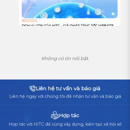
18/12/2025
DỊCH VỤ CDN CỦA HITC – GIẢI PHÁP TĂNG TỐC WEBSITE
VÀ TỐI ƯU TRẢI NGHIỆM NGƯỜI DÙNG TOÀN CẦU
Không có tin nổi bật.
Liên hệ tư vấn và báo giá
Liên hệ ngay với chúng tôi để nhận tư vấn và báo giá
Hợp tác
Hợp tác với HITC để cùng xây dựng, kiến tạo xã hội số