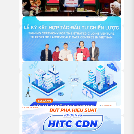
18/05/2026
HITC TRAO TẶNG 1 TỶ ĐỒNG HỖ TRỢ HOẠT ĐỘNG NGHIÊN
CỨU KHOA HỌC CỦA VUSTA
18/12/2025
HỘI NGHỊ KHÁCH HÀNG HITC 2025 – VỮNG BƯỚC ĐỒNG
HÀNH, VƯƠN XA CÙNG HẠ TẦNG XANH
18/12/2025
TỰ XÂY HAY THUÊ TRUNG TÂM DỮ LIỆU: ĐÂU LÀ LỰA
CHỌN TỐI ƯU CHO DOANH NGHIỆP?