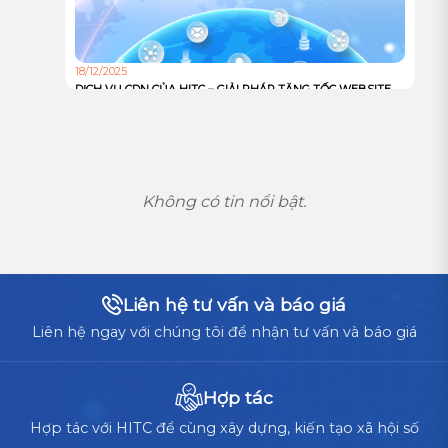
18/12/2025
DỊCH VỤ CDN CỦA HITC – GIẢI PHÁP TĂNG TỐC WEBSITE
VÀ TỐI ƯU TRẢI NGHIỆM NGƯỜI DÙNG TOÀN CẦU
Không có tin nổi bật.
Liên hệ tư vấn và báo giá
Liên hệ ngay với chúng tôi để nhận tư vấn và báo giá
Hợp tác
Hợp tác với HITC để cùng xây dựng, kiến tạo xã hội số