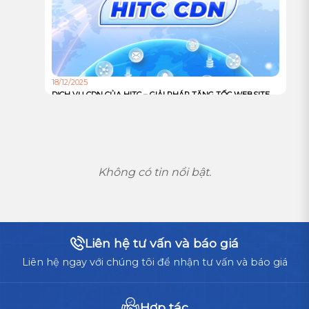
CHỌN TỐI ƯU CHO DOANH NGHIỆP?
18/12/2025
DỊCH VỤ CDN CỦA HITC – GIẢI PHÁP TĂNG TỐC WEBSITE
VÀ TỐI ƯU TRẢI NGHIỆM NGƯỜI DÙNG TOÀN CẦU
Không có tin nổi bật.
Liên hệ tư vấn và báo giá
Liên hệ ngay với chúng tôi để nhận tư vấn và báo giá
Hợp tác