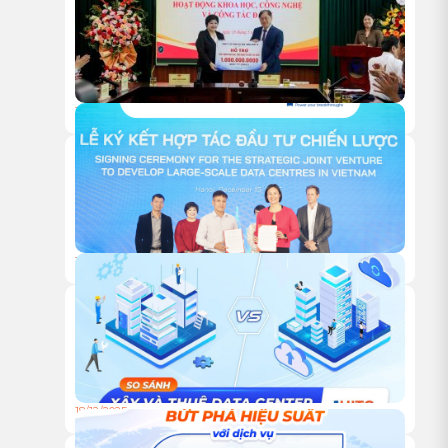
18/05/2026
HITC TRAO TẶNG 1 TỶ ĐỒNG HỖ TRỢ HOẠT ĐỘNG NGHIÊN
CỨU KHOA HỌC CỦA VUSTA
18/12/2025
HỘI NGHỊ KHÁCH HÀNG HITC 2025 – VỮNG BƯỚC ĐỒNG
HÀNH, VƯƠN XA CÙNG HẠ TẦNG XANH
18/12/2025
TỰ XÂY HAY THUÊ TRUNG TÂM DỮ LIỆU: ĐÂU LÀ LỰA