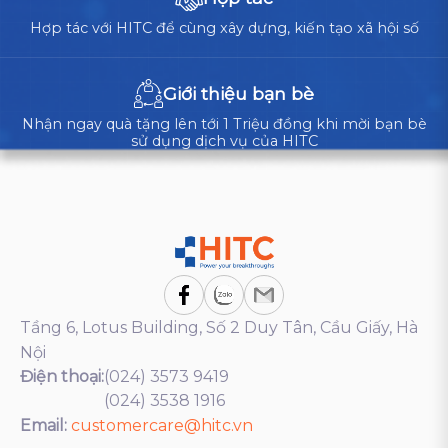
Hợp tác với HITC để cùng xây dựng, kiến tạo xã hội số
Giới thiệu bạn bè
Nhận ngay quà tặng lên tới 1 Triệu đồng khi mời bạn bè
sử dụng dịch vụ của HITC
Tầng 6, Lotus Building, Số 2 Duy Tân, Cầu Giấy, Hà
Nội
Điện thoại:
(024) 3573 9419
(024) 3538 1916
Email:
customercare@hitc.vn