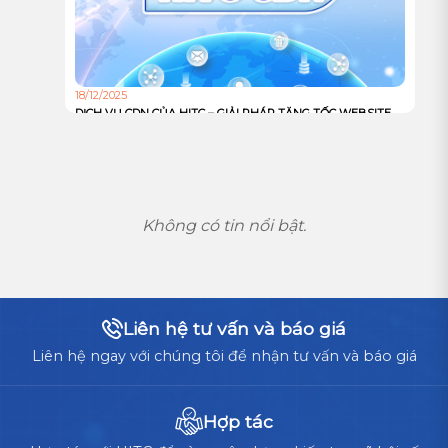
18/12/2025
DỊCH VỤ CDN CỦA HITC – GIẢI PHÁP TĂNG TỐC WEBSITE
VÀ TỐI ƯU TRẢI NGHIỆM NGƯỜI DÙNG TOÀN CẦU
Không có tin nổi bật.
Liên hệ tư vấn và báo giá
Liên hệ ngay với chúng tôi để nhận tư vấn và báo giá
Hợp tác