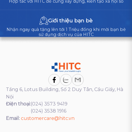
Hợp tác với HITC để cùng xây dựng, kiến tạo xã hội số
Giới thiệu bạn bè
Nhận ngay quà tặng lên tới 1 Triệu đồng khi mời bạn bè
sử dụng dịch vụ của HITC
Tầng 6, Lotus Building, Số 2 Duy Tân, Cầu Giấy, Hà
Nội
Điện thoại:
(024) 3573 9419
(024) 3538 1916
Email:
customercare@hitc.vn