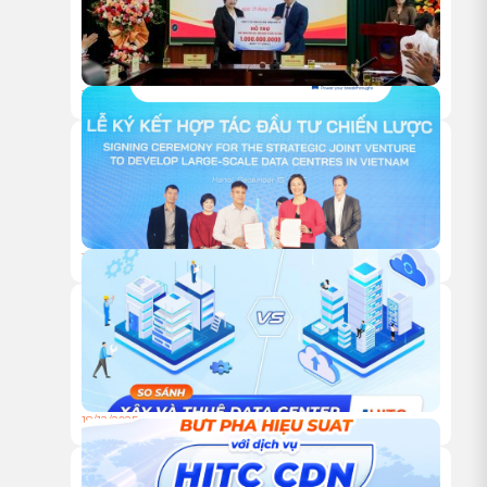
18/05/2026
HITC TRAO TẶNG 1 TỶ ĐỒNG HỖ TRỢ HOẠT ĐỘNG NGHIÊN
CỨU KHOA HỌC CỦA VUSTA
18/12/2025
HỘI NGHỊ KHÁCH HÀNG HITC 2025 – VỮNG BƯỚC ĐỒNG
HÀNH, VƯƠN XA CÙNG HẠ TẦNG XANH
18/12/2025
TỰ XÂY HAY THUÊ TRUNG TÂM DỮ LIỆU: ĐÂU LÀ LỰA
CHỌN TỐI ƯU CHO DOANH NGHIỆP?