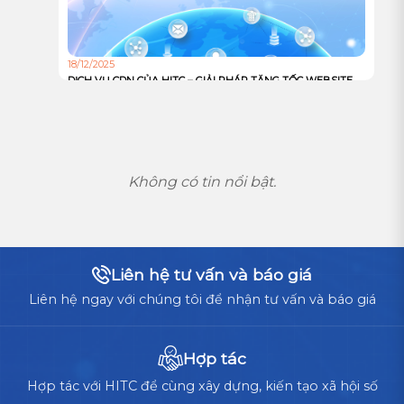
18/12/2025
DỊCH VỤ CDN CỦA HITC – GIẢI PHÁP TĂNG TỐC WEBSITE
VÀ TỐI ƯU TRẢI NGHIỆM NGƯỜI DÙNG TOÀN CẦU
Không có tin nổi bật.
Liên hệ tư vấn và báo giá
Liên hệ ngay với chúng tôi để nhận tư vấn và báo giá
Hợp tác
Hợp tác với HITC để cùng xây dựng, kiến tạo xã hội số