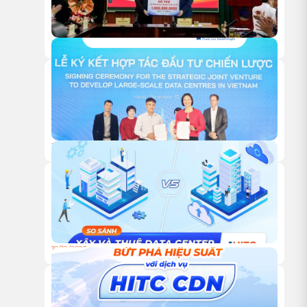
18/05/2026
HITC TRAO TẶNG 1 TỶ ĐỒNG HỖ TRỢ HOẠT ĐỘNG NGHIÊN
CỨU KHOA HỌC CỦA VUSTA
18/12/2025
HỘI NGHỊ KHÁCH HÀNG HITC 2025 – VỮNG BƯỚC ĐỒNG
HÀNH, VƯƠN XA CÙNG HẠ TẦNG XANH
18/12/2025
TỰ XÂY HAY THUÊ TRUNG TÂM DỮ LIỆU: ĐÂU LÀ LỰA
CHỌN TỐI ƯU CHO DOANH NGHIỆP?