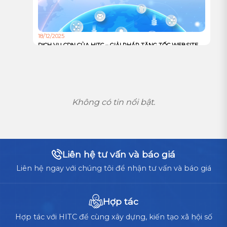
18/12/2025
DỊCH VỤ CDN CỦA HITC – GIẢI PHÁP TĂNG TỐC WEBSITE
VÀ TỐI ƯU TRẢI NGHIỆM NGƯỜI DÙNG TOÀN CẦU
Không có tin nổi bật.
Liên hệ tư vấn và báo giá
Liên hệ ngay với chúng tôi để nhận tư vấn và báo giá
Hợp tác
Hợp tác với HITC để cùng xây dựng, kiến tạo xã hội số