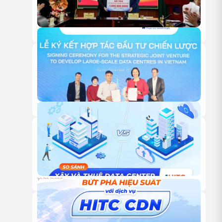
18/05/2026
HITC TRAO TẶNG 1 TỶ ĐỒNG HỖ TRỢ HOẠT ĐỘNG NGHIÊN
CỨU KHOA HỌC CỦA VUSTA
18/12/2025
HỘI NGHỊ KHÁCH HÀNG HITC 2025 – VỮNG BƯỚC ĐỒNG
HÀNH, VƯƠN XA CÙNG HẠ TẦNG XANH
18/12/2025
TỰ XÂY HAY THUÊ TRUNG TÂM DỮ LIỆU: ĐÂU LÀ LỰA
CHỌN TỐI ƯU CHO DOANH NGHIỆP?