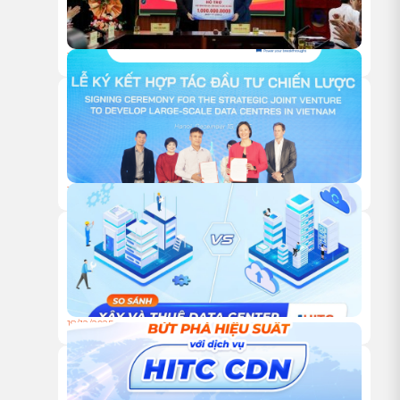
18/05/2026
HITC TRAO TẶNG 1 TỶ ĐỒNG HỖ TRỢ HOẠT ĐỘNG NGHIÊN
CỨU KHOA HỌC CỦA VUSTA
18/12/2025
HỘI NGHỊ KHÁCH HÀNG HITC 2025 – VỮNG BƯỚC ĐỒNG
HÀNH, VƯƠN XA CÙNG HẠ TẦNG XANH
18/12/2025
TỰ XÂY HAY THUÊ TRUNG TÂM DỮ LIỆU: ĐÂU LÀ LỰA
CHỌN TỐI ƯU CHO DOANH NGHIỆP?