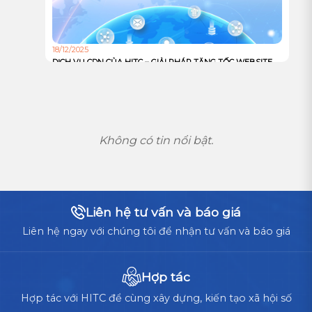
18/12/2025
DỊCH VỤ CDN CỦA HITC – GIẢI PHÁP TĂNG TỐC WEBSITE
VÀ TỐI ƯU TRẢI NGHIỆM NGƯỜI DÙNG TOÀN CẦU
Không có tin nổi bật.
Liên hệ tư vấn và báo giá
Liên hệ ngay với chúng tôi để nhận tư vấn và báo giá
Hợp tác
Hợp tác với HITC để cùng xây dựng, kiến tạo xã hội số