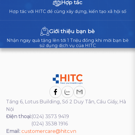
Hợp tác
Hợp tác với HITC để cùng xây dựng, kiến tạo xã hội số
Giới thiệu bạn bè
Nhận ngay quà tặng lên tới 1 Triệu đồng khi mời bạn bè
sử dụng dịch vụ của HITC
Tầng 6, Lotus Building, Số 2 Duy Tân, Cầu Giấy, Hà
Nội
Điện thoại:
(024) 3573 9419
(024) 3538 1916
Email:
customercare@hitc.vn