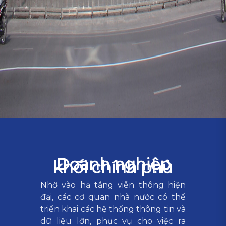
Doanh nghiệp
khối chính phủ
Nhờ vào hạ tầng viễn thông hiện
đại, các cơ quan nhà nước có thể
triển khai các hệ thống thông tin và
dữ liệu lớn, phục vụ cho việc ra