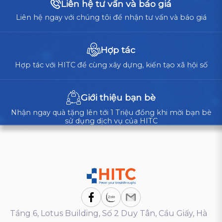
Liên hệ tư vấn và báo giá
DOANH
lõi,
NGHIỆP?
Liên hệ ngay với chúng tôi để nhận tư vấn và báo giá
doanh
nghiệp
cần
Hợp tác
cân
Hợp tác với HITC để cùng xây dựng, kiến tạo xã hội số
nhắc
giữa
tự
Giới thiệu bạn bè
xây...
Nhận ngay quà tặng lên tới 1 Triệu đồng khi mời bạn bè
sử dụng dịch vụ của HITC
Tầng 6, Lotus Building, Số 2 Duy Tân, Cầu Giấy, Hà