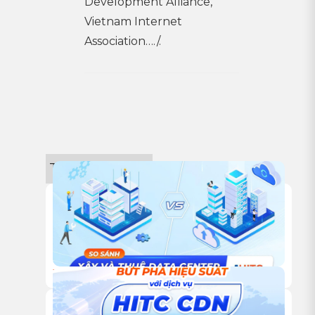
Development Alliance,
Vietnam Internet
Association…./.
Tin công nghệ
18/12/2025
TỰ XÂY HAY THUÊ TRUNG TÂM DỮ LIỆU: ĐÂU LÀ LỰA
CHỌN TỐI ƯU CHO DOANH NGHIỆP?