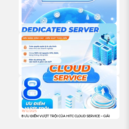
18/12/2025
DỊCH VỤ CDN CỦA HITC – GIẢI PHÁP TĂNG TỐC WEBSITE
VÀ TỐI ƯU TRẢI NGHIỆM NGƯỜI DÙNG TOÀN CẦU
18/12/2025
DỊCH VỤ DEDICATED SERVER TỪ HITC – HIỆU NĂNG ĐỈNH
CAO, KIỂM SOÁT TOÀN DIỆN CHO DOANH NGHIỆP
18/12/2025
8 ƯU ĐIỂM VƯỢT TRỘI CỦA HITC CLOUD SERVICE – GIẢI
PHÁP HẠ TẦNG MẠNH MẼ, AN TOÀN VÀ TỐI ƯU CHI PHÍ
CHO DOANH NGHIỆP