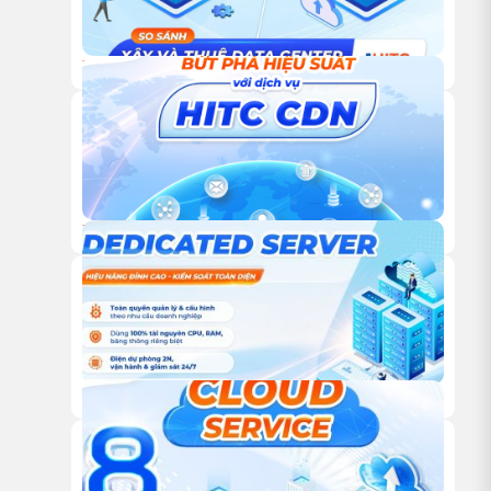
18/12/2025
TỰ XÂY HAY THUÊ TRUNG TÂM DỮ LIỆU: ĐÂU LÀ LỰA
CHỌN TỐI ƯU CHO DOANH NGHIỆP?
18/12/2025
DỊCH VỤ CDN CỦA HITC – GIẢI PHÁP TĂNG TỐC WEBSITE
VÀ TỐI ƯU TRẢI NGHIỆM NGƯỜI DÙNG TOÀN CẦU
18/12/2025
DỊCH VỤ DEDICATED SERVER TỪ HITC – HIỆU NĂNG ĐỈNH
CAO, KIỂM SOÁT TOÀN DIỆN CHO DOANH NGHIỆP