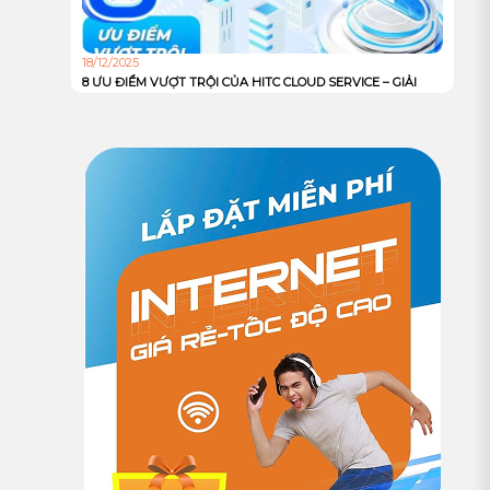
18/12/2025
8 ƯU ĐIỂM VƯỢT TRỘI CỦA HITC CLOUD SERVICE – GIẢI
PHÁP HẠ TẦNG MẠNH MẼ, AN TOÀN VÀ TỐI ƯU CHI PHÍ
CHO DOANH NGHIỆP