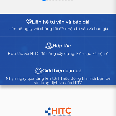
CHỌN
vận
TỐI
ƯU
hành
CHO
cốt
Liên hệ tư vấn và báo giá
DOANH
lõi,
NGHIỆP?
Liên hệ ngay với chúng tôi để nhận tư vấn và báo giá
doanh
nghiệp
cần
Hợp tác
cân
Hợp tác với HITC để cùng xây dựng, kiến tạo xã hội số
nhắc
giữa
tự
Giới thiệu bạn bè
xây...
Nhận ngay quà tặng lên tới 1 Triệu đồng khi mời bạn bè
sử dụng dịch vụ của HITC