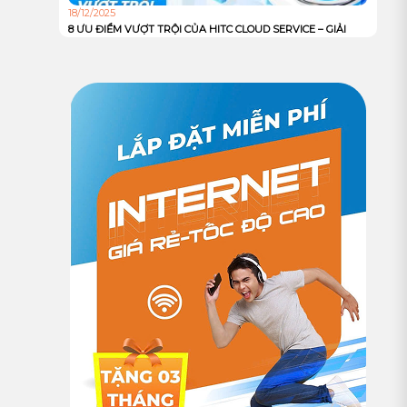
18/12/2025
8 ƯU ĐIỂM VƯỢT TRỘI CỦA HITC CLOUD SERVICE – GIẢI
PHÁP HẠ TẦNG MẠNH MẼ, AN TOÀN VÀ TỐI ƯU CHI PHÍ
CHO DOANH NGHIỆP