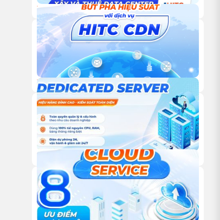
18/12/2025
TỰ XÂY HAY THUÊ TRUNG TÂM DỮ LIỆU: ĐÂU LÀ LỰA
CHỌN TỐI ƯU CHO DOANH NGHIỆP?
18/12/2025
DỊCH VỤ CDN CỦA HITC – GIẢI PHÁP TĂNG TỐC WEBSITE
VÀ TỐI ƯU TRẢI NGHIỆM NGƯỜI DÙNG TOÀN CẦU
18/12/2025
DỊCH VỤ DEDICATED SERVER TỪ HITC – HIỆU NĂNG ĐỈNH
CAO, KIỂM SOÁT TOÀN DIỆN CHO DOANH NGHIỆP