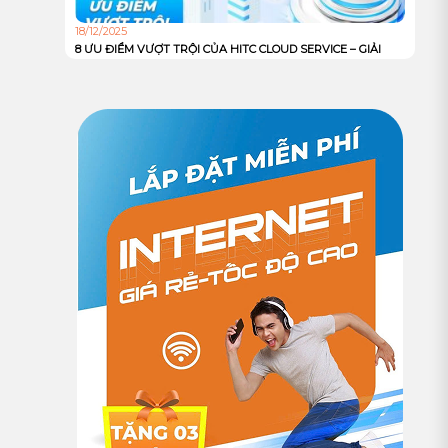
18/12/2025
8 ƯU ĐIỂM VƯỢT TRỘI CỦA HITC CLOUD SERVICE – GIẢI
PHÁP HẠ TẦNG MẠNH MẼ, AN TOÀN VÀ TỐI ƯU CHI PHÍ
CHO DOANH NGHIỆP