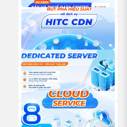
18/12/2025
TỰ XÂY HAY THUÊ TRUNG TÂM DỮ LIỆU: ĐÂU LÀ LỰA
CHỌN TỐI ƯU CHO DOANH NGHIỆP?
18/12/2025
DỊCH VỤ CDN CỦA HITC – GIẢI PHÁP TĂNG TỐC WEBSITE
VÀ TỐI ƯU TRẢI NGHIỆM NGƯỜI DÙNG TOÀN CẦU
18/12/2025
DỊCH VỤ DEDICATED SERVER TỪ HITC – HIỆU NĂNG ĐỈNH
CAO, KIỂM SOÁT TOÀN DIỆN CHO DOANH NGHIỆP