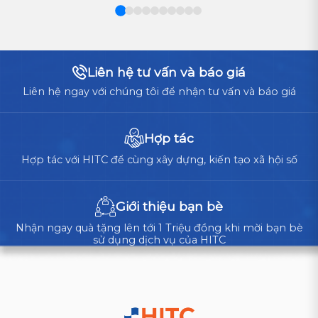
LỰA
tảng
CHỌN
vận
TỐI
ƯU
hành
CHO
cốt
Liên hệ tư vấn và báo giá
DOANH
lõi,
NGHIỆP?
Liên hệ ngay với chúng tôi để nhận tư vấn và báo giá
doanh
nghiệp
cần
Hợp tác
cân
Hợp tác với HITC để cùng xây dựng, kiến tạo xã hội số
nhắc
giữa
tự
Giới thiệu bạn bè
xây...
Nhận ngay quà tặng lên tới 1 Triệu đồng khi mời bạn bè
sử dụng dịch vụ của HITC