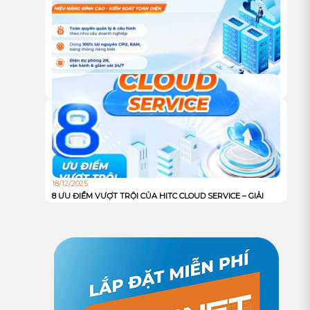
VÀ TỐI ƯU TRẢI NGHIỆM NGƯỜI DÙNG TOÀN CẦU
18/12/2025
DỊCH VỤ DEDICATED SERVER TỪ HITC – HIỆU NĂNG ĐỈNH
CAO, KIỂM SOÁT TOÀN DIỆN CHO DOANH NGHIỆP
18/12/2025
8 ƯU ĐIỂM VƯỢT TRỘI CỦA HITC CLOUD SERVICE – GIẢI
PHÁP HẠ TẦNG MẠNH MẼ, AN TOÀN VÀ TỐI ƯU CHI PHÍ
CHO DOANH NGHIỆP