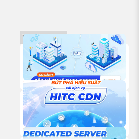
Tin công nghệ
18/12/2025
TỰ XÂY HAY THUÊ TRUNG TÂM DỮ LIỆU: ĐÂU LÀ LỰA
CHỌN TỐI ƯU CHO DOANH NGHIỆP?
18/12/2025
DỊCH VỤ CDN CỦA HITC – GIẢI PHÁP TĂNG TỐC WEBSITE