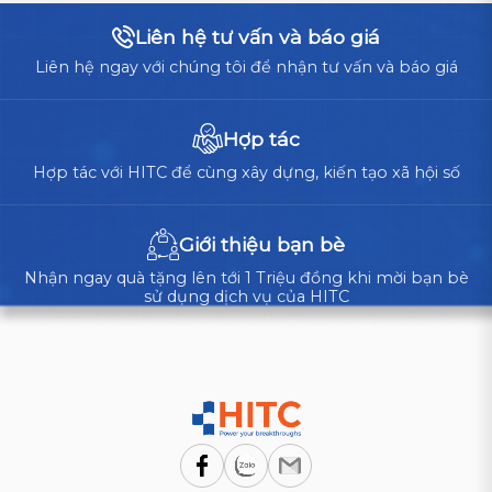
CHO
cốt
Liên hệ tư vấn và báo giá
DOANH
lõi,
NGHIỆP?
Liên hệ ngay với chúng tôi để nhận tư vấn và báo giá
doanh
nghiệp
cần
Hợp tác
cân
Hợp tác với HITC để cùng xây dựng, kiến tạo xã hội số
nhắc
giữa
tự
Giới thiệu bạn bè
xây...
Nhận ngay quà tặng lên tới 1 Triệu đồng khi mời bạn bè
sử dụng dịch vụ của HITC