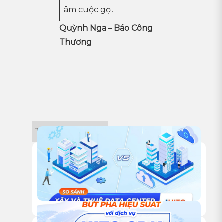
âm cuộc gọi.
Quỳnh Nga – Báo Công
Thương
Tin công nghệ
18/12/2025
TỰ XÂY HAY THUÊ TRUNG TÂM DỮ LIỆU: ĐÂU LÀ LỰA