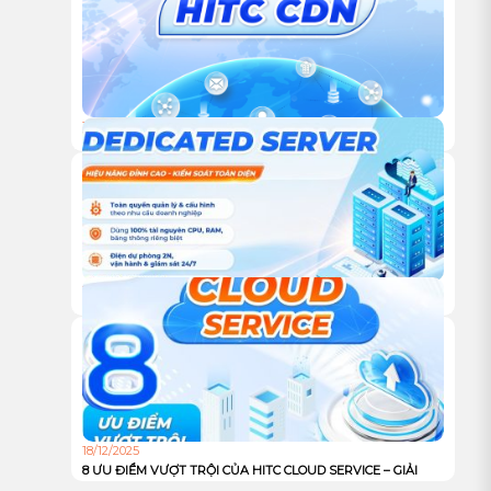
CHỌN TỐI ƯU CHO DOANH NGHIỆP?
18/12/2025
DỊCH VỤ CDN CỦA HITC – GIẢI PHÁP TĂNG TỐC WEBSITE
VÀ TỐI ƯU TRẢI NGHIỆM NGƯỜI DÙNG TOÀN CẦU
18/12/2025
DỊCH VỤ DEDICATED SERVER TỪ HITC – HIỆU NĂNG ĐỈNH
CAO, KIỂM SOÁT TOÀN DIỆN CHO DOANH NGHIỆP
18/12/2025
8 ƯU ĐIỂM VƯỢT TRỘI CỦA HITC CLOUD SERVICE – GIẢI