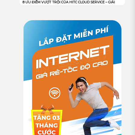
8 ƯU ĐIỂM VƯỢT TRỘI CỦA HITC CLOUD SERVICE – GIẢI
PHÁP HẠ TẦNG MẠNH MẼ, AN TOÀN VÀ TỐI ƯU CHI PHÍ
CHO DOANH NGHIỆP