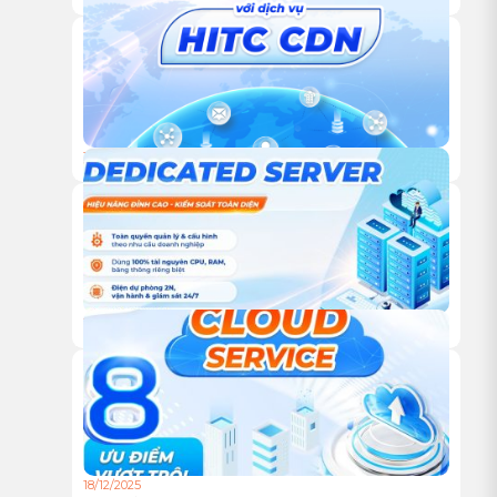
TỰ XÂY HAY THUÊ TRUNG TÂM DỮ LIỆU: ĐÂU LÀ LỰA
CHỌN TỐI ƯU CHO DOANH NGHIỆP?
18/12/2025
DỊCH VỤ CDN CỦA HITC – GIẢI PHÁP TĂNG TỐC WEBSITE
VÀ TỐI ƯU TRẢI NGHIỆM NGƯỜI DÙNG TOÀN CẦU
18/12/2025
DỊCH VỤ DEDICATED SERVER TỪ HITC – HIỆU NĂNG ĐỈNH
CAO, KIỂM SOÁT TOÀN DIỆN CHO DOANH NGHIỆP
18/12/2025