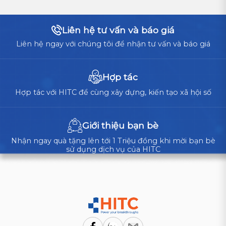
TỐI
ƯU
hành
CHO
cốt
Liên hệ tư vấn và báo giá
DOANH
lõi,
NGHIỆP?
Liên hệ ngay với chúng tôi để nhận tư vấn và báo giá
doanh
nghiệp
cần
Hợp tác
cân
Hợp tác với HITC để cùng xây dựng, kiến tạo xã hội số
nhắc
giữa
tự
Giới thiệu bạn bè
xây...
Nhận ngay quà tặng lên tới 1 Triệu đồng khi mời bạn bè
sử dụng dịch vụ của HITC