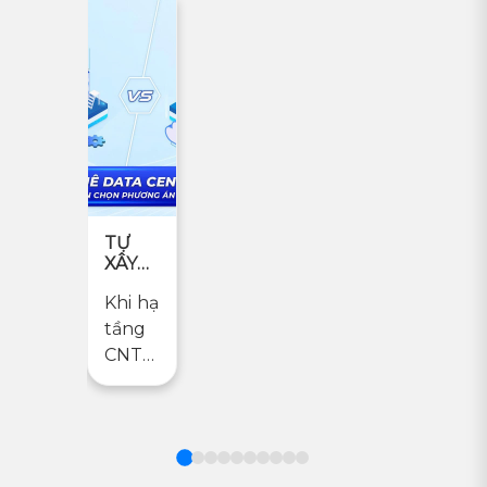
TỰ
XÂY
HAY
Khi hạ
THUÊ
TRUNG
tầng
TÂM
CNTT
DỮ
trở
LIỆU:
thành
ĐÂU
LÀ
nền
LỰA
tảng
CHỌN
vận