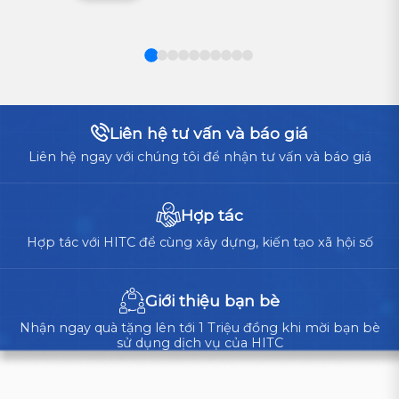
thành
ĐÂU
LÀ
nền
LỰA
tảng
CHỌN
vận
TỐI
ƯU
hành
CHO
cốt
Liên hệ tư vấn và báo giá
DOANH
lõi,
NGHIỆP?
Liên hệ ngay với chúng tôi để nhận tư vấn và báo giá
doanh
nghiệp
cần
Hợp tác
cân
Hợp tác với HITC để cùng xây dựng, kiến tạo xã hội số
nhắc
giữa
tự
Giới thiệu bạn bè
xây...
Nhận ngay quà tặng lên tới 1 Triệu đồng khi mời bạn bè
sử dụng dịch vụ của HITC