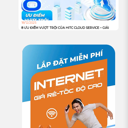
18/12/2025
8 ƯU ĐIỂM VƯỢT TRỘI CỦA HITC CLOUD SERVICE – GIẢI
PHÁP HẠ TẦNG MẠNH MẼ, AN TOÀN VÀ TỐI ƯU CHI PHÍ
CHO DOANH NGHIỆP