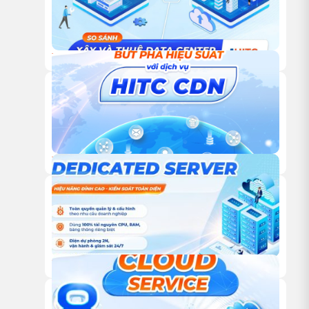
18/12/2025
TỰ XÂY HAY THUÊ TRUNG TÂM DỮ LIỆU: ĐÂU LÀ LỰA
CHỌN TỐI ƯU CHO DOANH NGHIỆP?
18/12/2025
DỊCH VỤ CDN CỦA HITC – GIẢI PHÁP TĂNG TỐC WEBSITE
VÀ TỐI ƯU TRẢI NGHIỆM NGƯỜI DÙNG TOÀN CẦU
18/12/2025
DỊCH VỤ DEDICATED SERVER TỪ HITC – HIỆU NĂNG ĐỈNH
CAO, KIỂM SOÁT TOÀN DIỆN CHO DOANH NGHIỆP