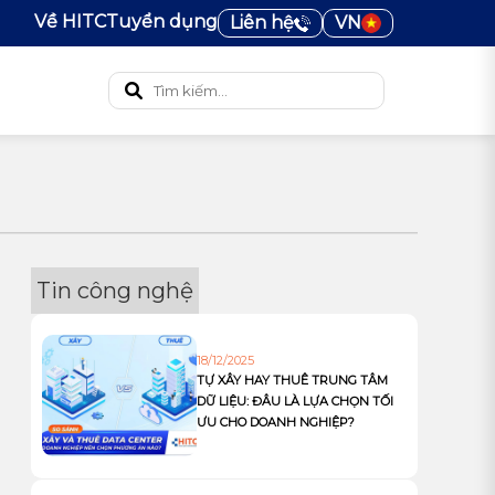
Về HITC
Tuyển dụng
Liên hệ
VN
Tin công nghệ
18/12/2025
TỰ XÂY HAY THUÊ TRUNG TÂM
DỮ LIỆU: ĐÂU LÀ LỰA CHỌN TỐI
ƯU CHO DOANH NGHIỆP?