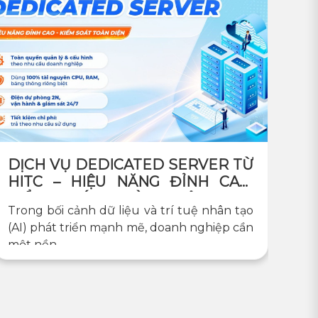
DỊCH VỤ DEDICATED SERVER TỪ
HITC – HIỆU NĂNG ĐỈNH CAO,
KIỂM SOÁT TOÀN DIỆN CHO
Trong bối cảnh dữ liệu và trí tuệ nhân tạo
DOANH NGHIỆP
(AI) phát triển mạnh mẽ, doanh nghiệp cần
một nền...