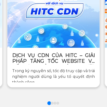
DỊCH VỤ CDN CỦA HITC – GIẢI
PHÁP TĂNG TỐC WEBSITE VÀ
TỐI ƯU TRẢI NGHIỆM NGƯỜI
Trong kỷ nguyên số, tốc độ truy cập và trải
DÙNG TOÀN CẦU
nghiệm người dùng là yếu tố quyết định
thành công...