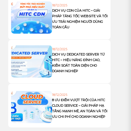
18/12/2025
DỊCH VỤ CDN CỦA HITC – GIẢI
PHÁP TĂNG TỐC WEBSITE VÀ TỐI
ƯU TRẢI NGHIỆM NGƯỜI DÙNG
TOÀN CẦU
18/12/2025
DỊCH VỤ DEDICATED SERVER TỪ
HITC – HIỆU NĂNG ĐỈNH CAO,
KIỂM SOÁT TOÀN DIỆN CHO
DOANH NGHIỆP
18/12/2025
8 ƯU ĐIỂM VƯỢT TRỘI CỦA HITC
CLOUD SERVICE – GIẢI PHÁP HẠ
TẦNG MẠNH MẼ, AN TOÀN VÀ TỐI
ƯU CHI PHÍ CHO DOANH NGHIỆP