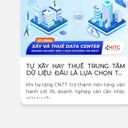
TỰ XÂY HAY THUÊ TRUNG TÂM
DỮ LIỆU: ĐÂU LÀ LỰA CHỌN TỐI
ƯU CHO DOANH NGHIỆP?
Khi hạ tầng CNTT trở thành nền tảng vận
hành cốt lõi, doanh nghiệp cần cân nhắc
giữa tự xây...