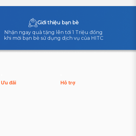
Giới thiệu bạn bè
Nhận ngay quà tặng lên tới 1 Triệu đồng
khi mời bạn bè sử dụng dịch vụ của HITC
Ưu đãi
Hỗ trợ