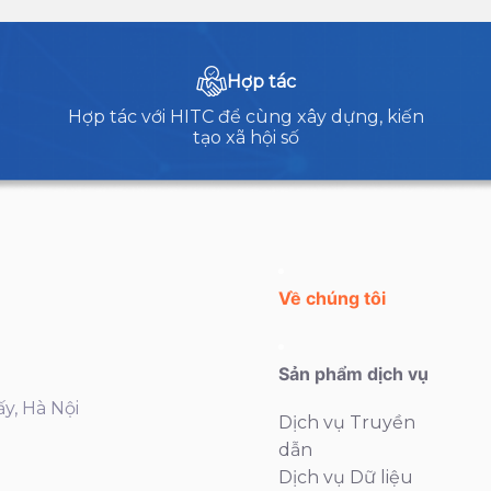
Hợp tác
Hợp tác với HITC để cùng xây dựng, kiến
tạo xã hội số
Về chúng tôi
Sản phẩm dịch vụ
ấy, Hà Nội
Dịch vụ Truyền
dẫn
Dịch vụ Dữ liệu