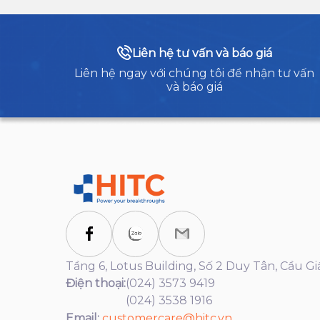
Liên hệ tư vấn và báo giá
Liên hệ ngay với chúng tôi để nhận tư vấn
và báo giá
Tầng 6, Lotus Building, Số 2 Duy Tân, Cầu Gi
Điện thoại:
(024) 3573 9419
(024) 3538 1916
Email:
customercare@hitc.vn