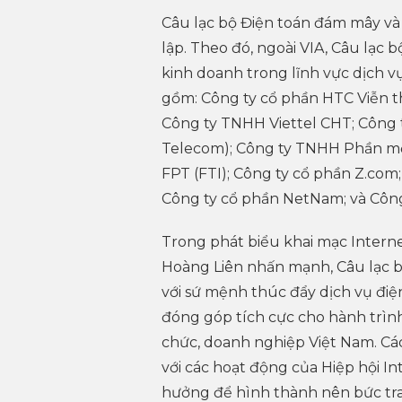
Câu lạc bộ Điện toán đám mây và 
lập. Theo đó, ngoài VIA, Câu lạc 
kinh doanh trong lĩnh vực dịch v
gồm: Công ty cổ phần HTC Viễn t
Công ty TNHH Viettel CHT; Công 
Telecom); Công ty TNHH Phần mề
FPT (FTI); Công ty cổ phần Z.com
Công ty cổ phần NetNam; và Cô
Trong phát biểu khai mạc Interne
Hoàng Liên nhấn mạnh, Câu lạc b
với sứ mệnh thúc đẩy dịch vụ điệ
đóng góp tích cực cho hành trình
chức, doanh nghiệp Việt Nam. Các
với các hoạt động của Hiệp hội I
hưởng để hình thành nên bức tra