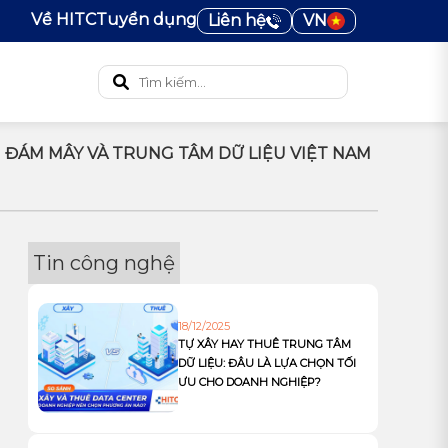
Về HITC
Tuyển dụng
Liên hệ
VN
N ĐÁM MÂY VÀ TRUNG TÂM DỮ LIỆU VIỆT NAM
Tin công nghệ
18/12/2025
TỰ XÂY HAY THUÊ TRUNG TÂM
DỮ LIỆU: ĐÂU LÀ LỰA CHỌN TỐI
ƯU CHO DOANH NGHIỆP?