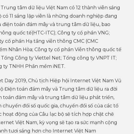
Trung tâm dữ liệu Việt Nam có 12 thành viên sáng
bộ có 11 sáng lập viên là những doanh nghiệp đang
ụ điện toán đám mây và trung tâm dữ liệu, bao
hông quốc tế(HTC-ITC); Công ty cổ phần VNG;
ty cổ phần Hạ tầng viễn thông CMC (CMC
m Nhân Hòa; Công ty cổ phần Viễn thông quốc tế
; Tổng Công ty Viettel Net; Tổng công ty VNPT IT;
ng ty TNHH Phần mềm iNET.
t Day 2019, Chủ tịch Hiệp hội Internet Việt Nam Vũ
ộ Điện toán đám mây và Trung tâm dữ liệu ra đời
n toán đám mây và trung tâm dữ liệu phát triển,
 chuyển đối số quốc gia, chuyển đổi số của các tổ
 hoạt động của Câu lạc bộ sẽ tích hợp chặt chẽ
nternet Việt Nam, kỳ vọng sẽ tạo ra sức mạnh cộng
nh tươi sáng hơn cho Internet Việt Nam