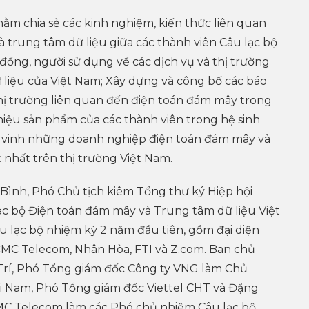
hằm chia sẻ các kinh nghiệm, kiến thức liên quan
 trung tâm dữ liệu giữa các thành viên Câu lạc bộ
ồng, người sử dụng về các dịch vụ và thị trường
 liệu của Việt Nam; Xây dựng và công bố các báo
thị trường liên quan đến điện toán đám mây trong
thiệu sản phẩm của các thành viên trong hệ sinh
ôn vinh những doanh nghiệp điện toán đám mây và
 nhất trên thị trường Việt Nam.
 Bình, Phó Chủ tịch kiêm Tổng thư ký Hiệp hội
lạc bộ Điện toán đám mây và Trung tâm dữ liệu Việt
 lạc bộ nhiệm kỳ 2 năm đầu tiên, gồm đại diện
 CMC Telecom, Nhân Hòa, FTI và Z.com. Ban chủ
Trí, Phó Tổng giám đốc Công ty VNG làm Chủ
ài Nam, Phó Tổng giám đốc Viettel CHT và Đặng
C Telecom làm các Phó chủ nhiệm Câu lạc bộ.