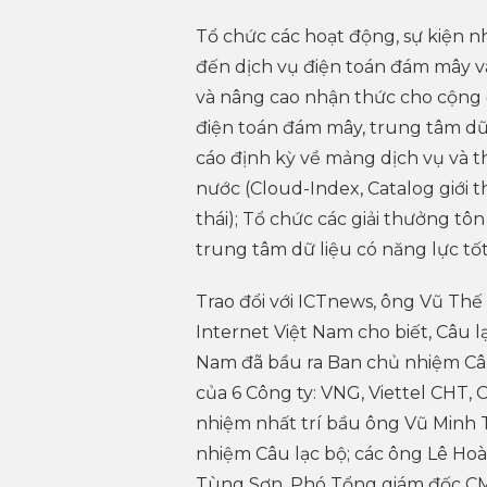
Tổ chức các hoạt động, sự kiện n
đến dịch vụ điện toán đám mây và
và nâng cao nhận thức cho cộng đ
điện toán đám mây, trung tâm dữ
cáo định kỳ về mảng dịch vụ và 
nước (Cloud-Index, Catalog giới 
thái); Tổ chức các giải thưởng t
trung tâm dữ liệu có năng lực tốt
Trao đổi với ICTnews, ông Vũ Thế
Internet Việt Nam cho biết, Câu 
Nam đã bầu ra Ban chủ nhiệm Câu
của 6 Công ty: VNG, Viettel CHT,
nhiệm nhất trí bầu ông Vũ Minh 
nhiệm Câu lạc bộ; các ông Lê Ho
Tùng Sơn, Phó Tổng giám đốc CM