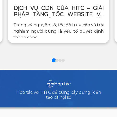
DỊCH VỤ CDN CỦA HITC – GIẢI
PHÁP TĂNG TỐC WEBSITE VÀ
TỐI ƯU TRẢI NGHIỆM NGƯỜI
Trong kỷ nguyên số, tốc độ truy cập và trải
DÙNG TOÀN CẦU
nghiệm người dùng là yếu tố quyết định
thành công...
Hợp tác
Hợp tác với HITC để cùng xây dựng, kiến
tạo xã hội số