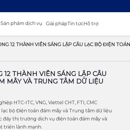
Sản phẩm dịch vụ
Giải pháp
Tin tức
Hỗ trợ
ONG 12 THÀNH VIÊN SÁNG LẬP CÂU LẠC BỘ ĐIỆN TOÁ
G 12 THÀNH VIÊN SÁNG LẬP CÂU
M MÂY VÀ TRUNG TÂM DỮ LIỆU
nghiệp HTC-ITC, VNG, Viettel CHT, FTI, CMC
lạc bộ Điện toán đám mây và Trung tâm dữ liệu
c đẩy thị trường dịch vụ điện toán đám mây và
t triển lành mạnh.