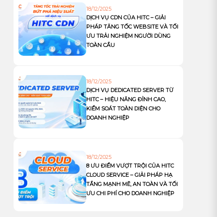
18/12/2025
DỊCH VỤ CDN CỦA HITC – GIẢI
PHÁP TĂNG TỐC WEBSITE VÀ TỐI
ƯU TRẢI NGHIỆM NGƯỜI DÙNG
TOÀN CẦU
18/12/2025
DỊCH VỤ DEDICATED SERVER TỪ
HITC – HIỆU NĂNG ĐỈNH CAO,
KIỂM SOÁT TOÀN DIỆN CHO
DOANH NGHIỆP
18/12/2025
8 ƯU ĐIỂM VƯỢT TRỘI CỦA HITC
CLOUD SERVICE – GIẢI PHÁP HẠ
TẦNG MẠNH MẼ, AN TOÀN VÀ TỐI
ƯU CHI PHÍ CHO DOANH NGHIỆP