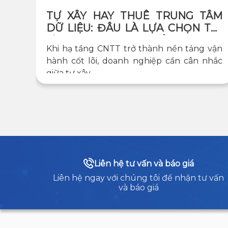
TỰ XÂY HAY THUÊ TRUNG TÂM
DỮ LIỆU: ĐÂU LÀ LỰA CHỌN TỐI
ƯU CHO DOANH NGHIỆP?
Khi hạ tầng CNTT trở thành nền tảng vận
hành cốt lõi, doanh nghiệp cần cân nhắc
giữa tự xây...
Liên hệ tư vấn và báo giá
Liên hệ ngay với chúng tôi để nhận tư vấn
và báo giá