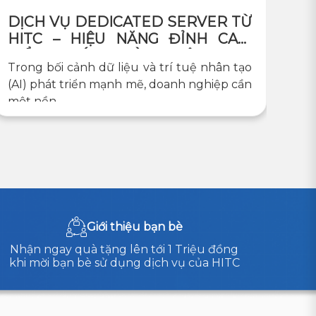
DỊCH VỤ DEDICATED SERVER TỪ
HITC – HIỆU NĂNG ĐỈNH CAO,
KIỂM SOÁT TOÀN DIỆN CHO
Trong bối cảnh dữ liệu và trí tuệ nhân tạo
DOANH NGHIỆP
(AI) phát triển mạnh mẽ, doanh nghiệp cần
một nền...
Giới thiệu bạn bè
Nhận ngay quà tặng lên tới 1 Triệu đồng
khi mời bạn bè sử dụng dịch vụ của HITC