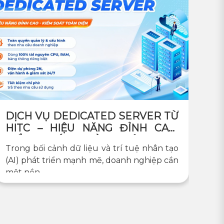
DỊCH VỤ DEDICATED SERVER TỪ
HITC – HIỆU NĂNG ĐỈNH CAO,
KIỂM SOÁT TOÀN DIỆN CHO
Trong bối cảnh dữ liệu và trí tuệ nhân tạo
DOANH NGHIỆP
(AI) phát triển mạnh mẽ, doanh nghiệp cần
một nền...