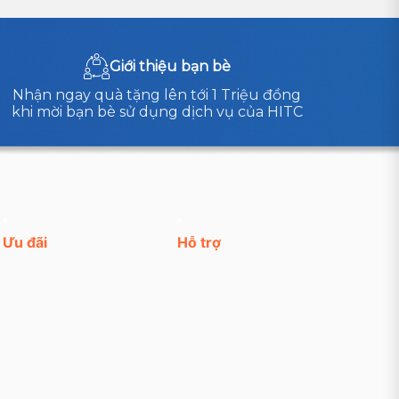
Giới thiệu bạn bè
Nhận ngay quà tặng lên tới 1 Triệu đồng
khi mời bạn bè sử dụng dịch vụ của HITC
Ưu đãi
Hỗ trợ