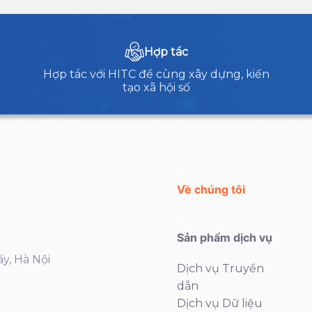
Hợp tác
Hợp tác với HITC để cùng xây dựng, kiến
tạo xã hội số
Về chúng tôi
Sản phẩm dịch vụ
ấy, Hà Nội
Dịch vụ Truyền
dẫn
Dịch vụ Dữ liệu