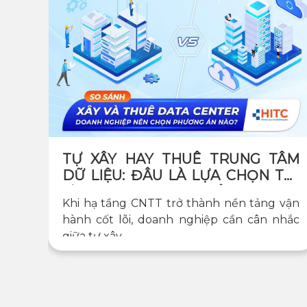
TỰ XÂY HAY THUÊ TRUNG TÂM
DỮ LIỆU: ĐÂU LÀ LỰA CHỌN TỐI
ƯU CHO DOANH NGHIỆP?
Khi hạ tầng CNTT trở thành nền tảng vận
hành cốt lõi, doanh nghiệp cần cân nhắc
giữa tự xây...