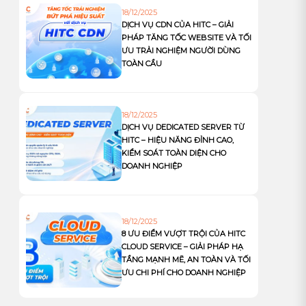
18/12/2025
DỊCH VỤ CDN CỦA HITC – GIẢI
PHÁP TĂNG TỐC WEBSITE VÀ TỐI
ƯU TRẢI NGHIỆM NGƯỜI DÙNG
TOÀN CẦU
18/12/2025
DỊCH VỤ DEDICATED SERVER TỪ
HITC – HIỆU NĂNG ĐỈNH CAO,
KIỂM SOÁT TOÀN DIỆN CHO
DOANH NGHIỆP
18/12/2025
8 ƯU ĐIỂM VƯỢT TRỘI CỦA HITC
CLOUD SERVICE – GIẢI PHÁP HẠ
TẦNG MẠNH MẼ, AN TOÀN VÀ TỐI
ƯU CHI PHÍ CHO DOANH NGHIỆP