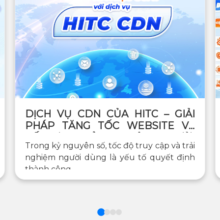
DỊCH VỤ CDN CỦA HITC – GIẢI
PHÁP TĂNG TỐC WEBSITE VÀ
TỐI ƯU TRẢI NGHIỆM NGƯỜI
Trong kỷ nguyên số, tốc độ truy cập và trải
DÙNG TOÀN CẦU
nghiệm người dùng là yếu tố quyết định
thành công...