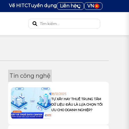
Về HITC
Tuyển dụng
Liên hệ
VN
Tin công nghệ
18/12/2025
TỰ XÂY HAY THUÊ TRUNG TÂM
DỮ LIỆU: ĐÂU LÀ LỰA CHỌN TỐI
ƯU CHO DOANH NGHIỆP?