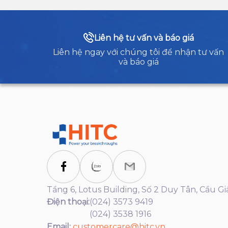
Liên hệ tư vấn và báo giá
Liên hệ ngay với chúng tôi để nhận tư vấn
và báo giá
Tầng 6, Lotus Building, Số 2 Duy Tân, Cầu Gi
Điện thoại:
(024) 3573 9419
(024) 3538 1916
Email:
customercare@hitc.vn