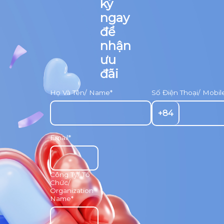
ký
ngay
để
nhận
ưu
đãi
Họ Và Tên/ Name*
Số Điện Thoại/ Mobi
+84
Email*
Công Ty/ Tổ
Chức/
Organization
Name*