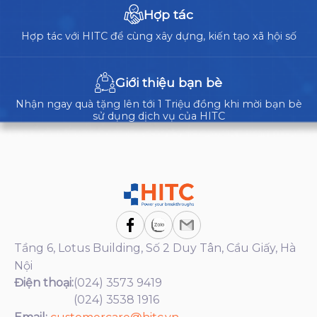
Hợp tác
Hợp tác với HITC để cùng xây dựng, kiến tạo xã hội số
Giới thiệu bạn bè
Nhận ngay quà tặng lên tới 1 Triệu đồng khi mời bạn bè
sử dụng dịch vụ của HITC
Tầng 6, Lotus Building, Số 2 Duy Tân, Cầu Giấy, Hà
Nội
Điện thoại:
(024) 3573 9419
(024) 3538 1916