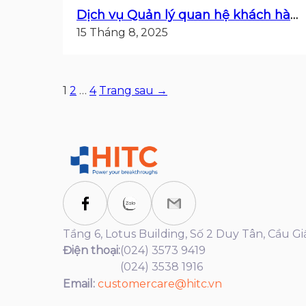
Dịch vụ Quản lý quan hệ khách hàng
15 Tháng 8, 2025
Phân
1
2
…
4
Trang sau →
trang
bài
viết
Tầng 6, Lotus Building, Số 2 Duy Tân, Cầu Gi
Điện thoại:
(024) 3573 9419
(024) 3538 1916
Email:
customercare@hitc.vn