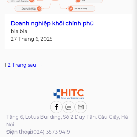
Doanh nghiệp khối chính phủ
bla bla
27 Tháng 6, 2025
Phân
1
2
Trang sau →
trang
bài
viết
Tầng 6, Lotus Building, Số 2 Duy Tân, Cầu Giấy, Hà
Nội
Điện thoại:
(024) 3573 9419